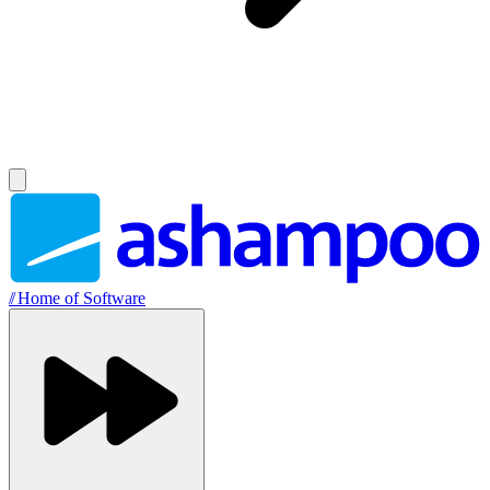
//
Home of Software