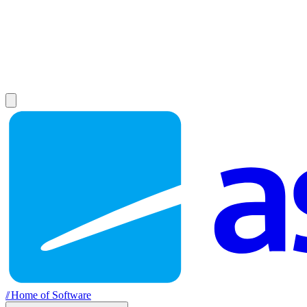
//
Home of Software