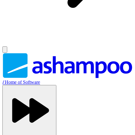
//
Home of Software