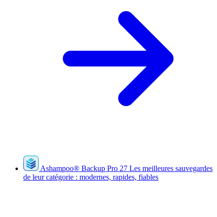
Ashampoo
®
Backup Pro 27
Les meilleures sauvegardes
de leur catégorie : modernes, rapides, fiables