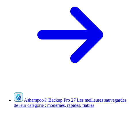
Ashampoo
®
Backup Pro 27
Les meilleures sauvegardes
de leur catégorie : modernes, rapides, fiables