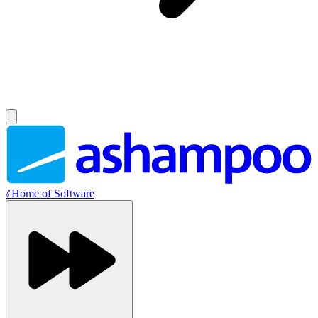
//
Home of Software