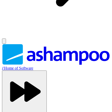
//
Home of Software