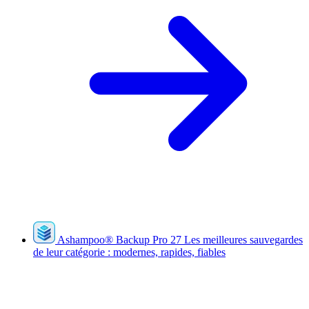
Ashampoo
®
Backup Pro 27
Les meilleures sauvegardes
de leur catégorie : modernes, rapides, fiables