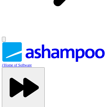
//
Home of Software