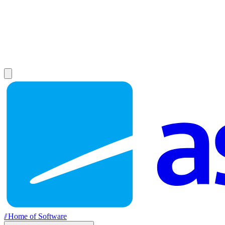
//
Home of Software