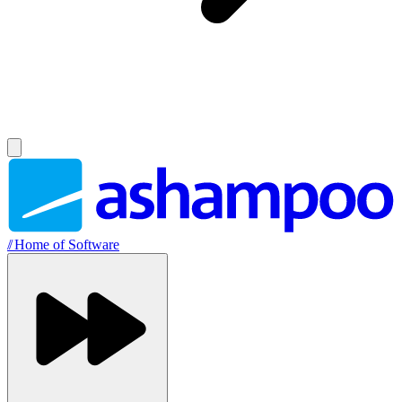
//
Home of Software