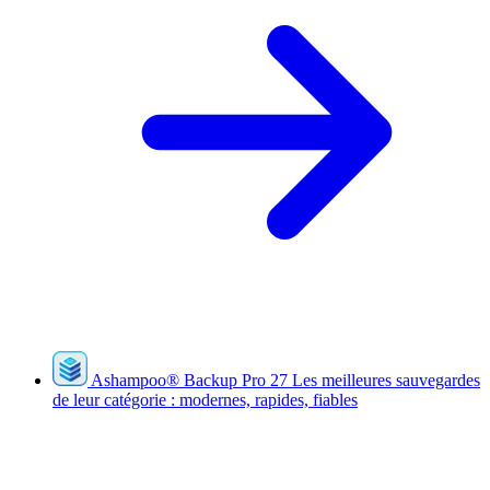
Ashampoo
®
Backup Pro 27
Les meilleures sauvegardes
de leur catégorie : modernes, rapides, fiables