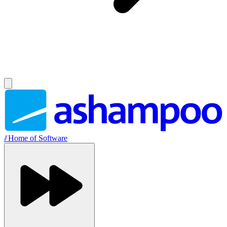
//
Home of Software