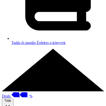
Tudás és tanulás
Érdekes e-könyvek
Deals
%
Több