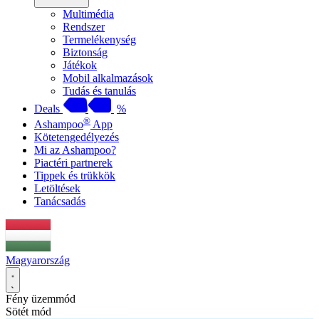
Multimédia
Rendszer
Termelékenység
Biztonság
Játékok
Mobil alkalmazások
Tudás és tanulás
Deals
%
®
Ashampoo
App
Kötetengedélyezés
Mi az Ashampoo?
Piactéri partnerek
Tippek és trükkök
Letöltések
Tanácsadás
Magyarország
Fény üzemmód
Sötét mód