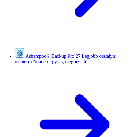
Ashampoo
®
Backup Pro 27
Legjobb osztályú
mentések?modern, gyors, megbízható