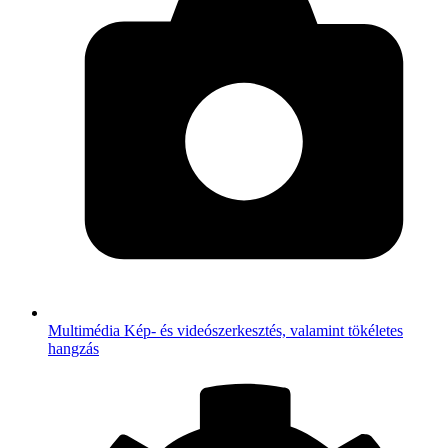
Multimédia
Kép- és videószerkesztés, valamint tökéletes
hangzás