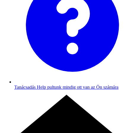
Tanácsadás
Help pultunk mindig ott van az Ön számára