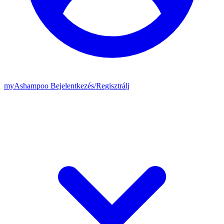
my
Ashampoo
Bejelentkezés
/
Regisztrálj