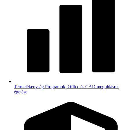
Termelékenység
Programok, Office és CAD megoldások
égetése