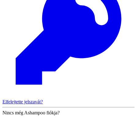
Elfelejtette jelszavát?
Nincs még Ashampoo fiókja?