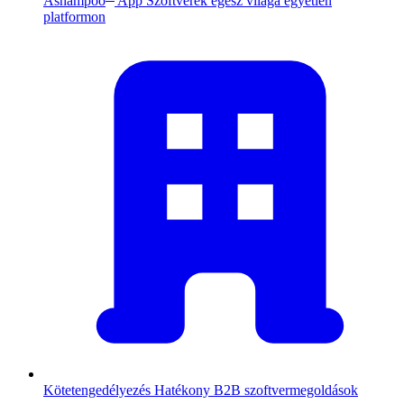
Ashampoo
App
Szoftverek egész világa egyetlen
platformon
Kötetengedélyezés
Hatékony B2B szoftvermegoldások