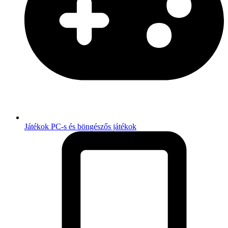
Játékok
PC-s és böngészős játékok