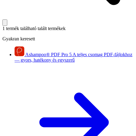
1 termék található
talált termékek
Gyakran keresett
Ashampoo
®
PDF Pro 5
A teljes csomag PDF-fájlokhoz
— gyors, hatékony és egyszerű