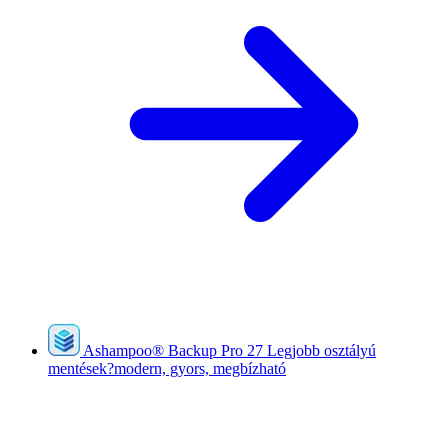
Ashampoo
®
Backup Pro 27
Legjobb osztályú
mentések?modern, gyors, megbízható