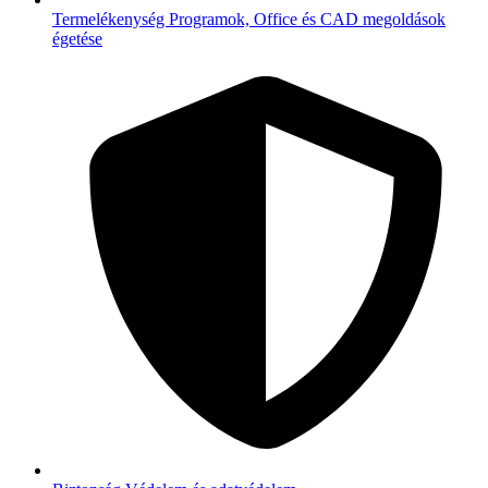
Termelékenység
Programok, Office és CAD megoldások
égetése