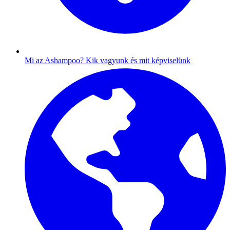
Mi az Ashampoo?
Kik vagyunk és mit képviselünk