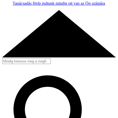
Tanácsadás
Help pultunk mindig ott van az Ön számára