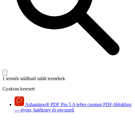
1 termék található
talált termékek
Gyakran keresett
Ashampoo
®
PDF Pro 5
A teljes csomag PDF-fájlokhoz
— gyors, hatékony és egyszerű