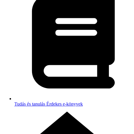
Tudás és tanulás
Érdekes e-könyvek