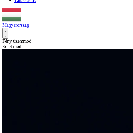
Tanácsadás
Magyarország
Fény üzemmód
Sötét mód