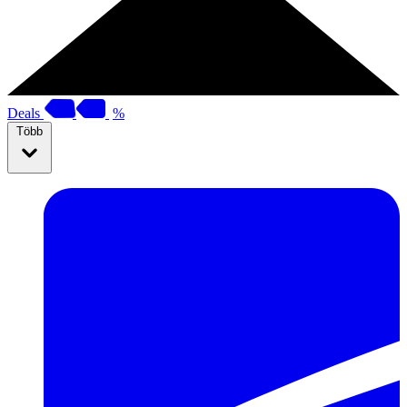
Deals
%
Több