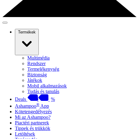
Termékek
Multimédia
Rendszer
Termelékenység
Biztonság
Játékok
Mobil alkalmazások
Tudás és tanulás
Deals
%
®
Ashampoo
App
Kötetengedélyezés
Mi az Ashampoo?
Piactéri partnerek
Tippek és trükkök
Letöltések