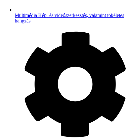
Multimédia
Kép- és videószerkesztés, valamint tökéletes
hangzás