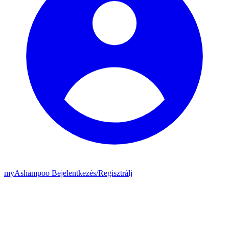
my
Ashampoo
Bejelentkezés
/
Regisztrálj