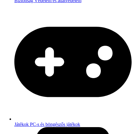
Biztonság
Védelem és adatvédelem
Játékok
PC-s és böngészős játékok