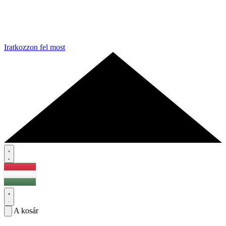
Iratkozzon fel most
A kosár