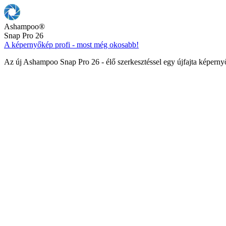
Ashampoo
®
Snap Pro 26
A képernyőkép profi - most még okosabb!
Az új Ashampoo Snap Pro 26 - élő szerkesztéssel egy újfajta képern