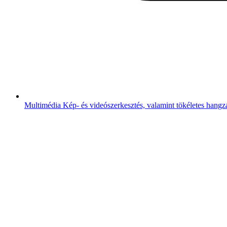
Multimédia
Kép- és videószerkesztés, valamint tökéletes hangz