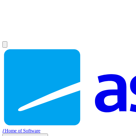
//
Home of Software