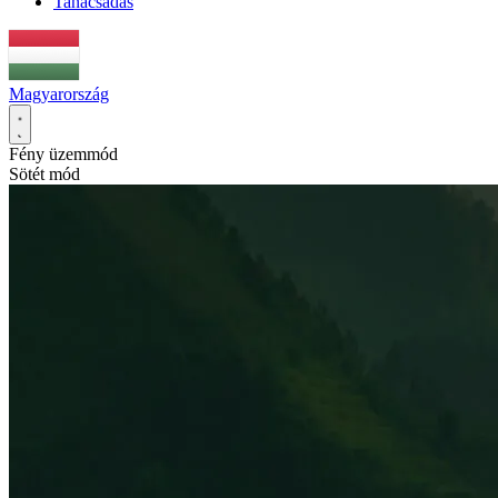
Tanácsadás
Magyarország
Fény üzemmód
Sötét mód