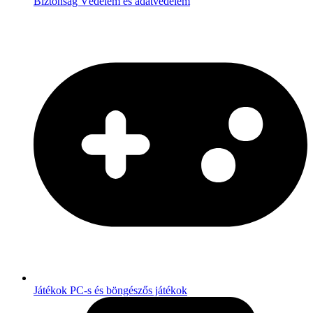
Biztonság
Védelem és adatvédelem
Játékok
PC-s és böngészős játékok