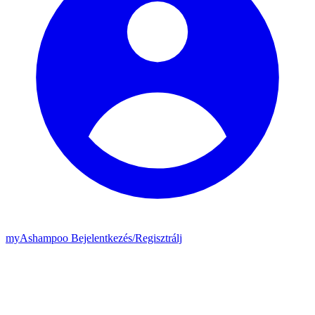
my
Ashampoo
Bejelentkezés
/
Regisztrálj