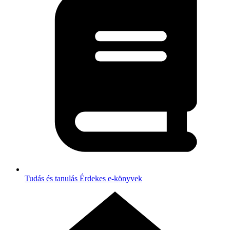
Tudás és tanulás
Érdekes e-könyvek