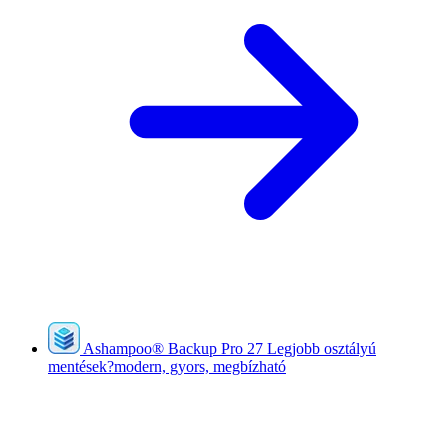
Ashampoo
®
Backup Pro 27
Legjobb osztályú
mentések?modern, gyors, megbízható