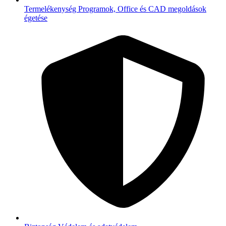
Termelékenység
Programok, Office és CAD megoldások
égetése