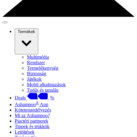
Termékek
Multimédia
Rendszer
Termelékenység
Biztonság
Játékok
Mobil alkalmazások
Tudás és tanulás
Deals
%
®
Ashampoo
App
Kötetengedélyezés
Mi az Ashampoo?
Piactéri partnerek
Tippek és trükkök
Letöltések