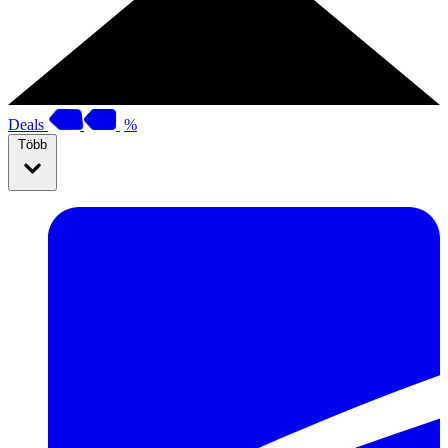
Deals
%
Több