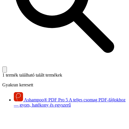
1 termék található
talált termékek
Gyakran keresett
Ashampoo
®
PDF Pro 5
A teljes csomag PDF-fájlokhoz
— gyors, hatékony és egyszerű