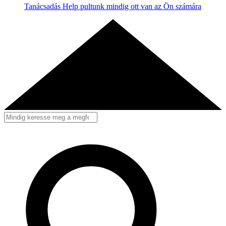
Tanácsadás
Help pultunk mindig ott van az Ön számára