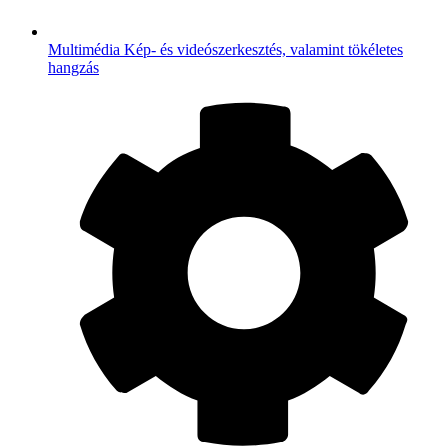
Multimédia
Kép- és videószerkesztés, valamint tökéletes
hangzás