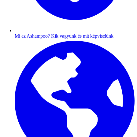
Mi az Ashampoo?
Kik vagyunk és mit képviselünk