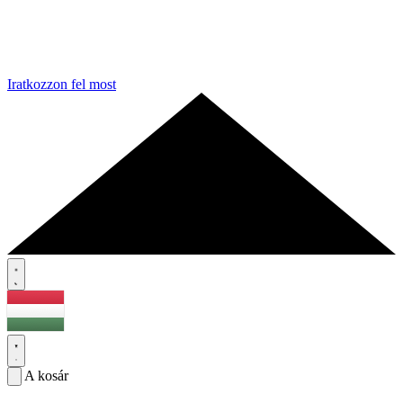
Iratkozzon fel most
A kosár