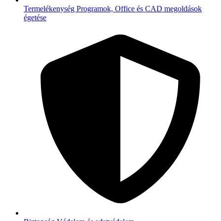
Termelékenység
Programok, Office és CAD megoldások
égetése