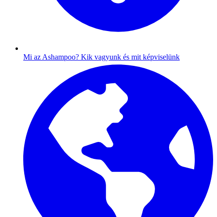
Mi az Ashampoo?
Kik vagyunk és mit képviselünk