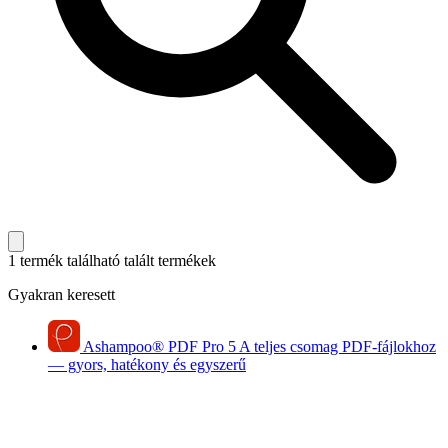
1 termék található
talált termékek
Gyakran keresett
Ashampoo
®
PDF Pro 5
A teljes csomag PDF-fájlokhoz
— gyors, hatékony és egyszerű