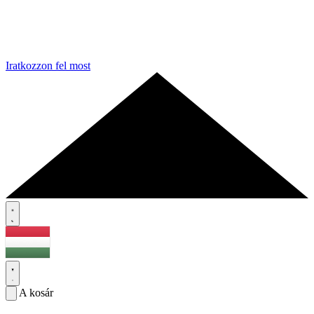
Iratkozzon fel most
A kosár