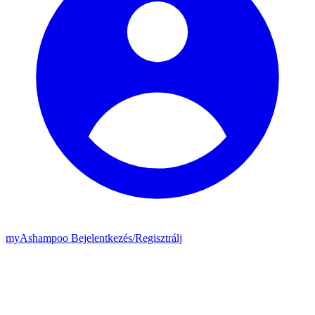
my
Ashampoo
Bejelentkezés
/
Regisztrálj