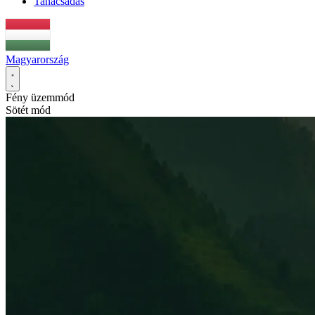
Tanácsadás
Magyarország
Fény üzemmód
Sötét mód