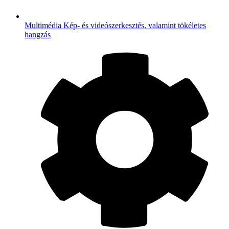
Multimédia
Kép- és videószerkesztés, valamint tökéletes
hangzás