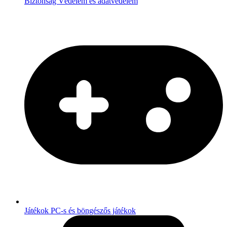
Biztonság
Védelem és adatvédelem
Játékok
PC-s és böngészős játékok