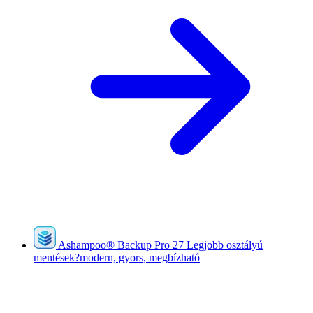
Ashampoo
®
Backup Pro 27
Legjobb osztályú
mentések?modern, gyors, megbízható