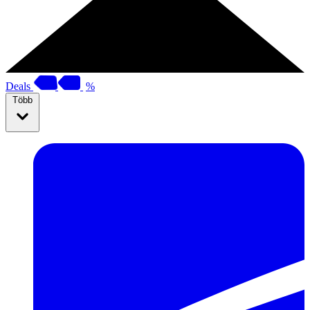
Deals
%
Több