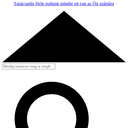
Tanácsadás
Help pultunk mindig ott van az Ön számára