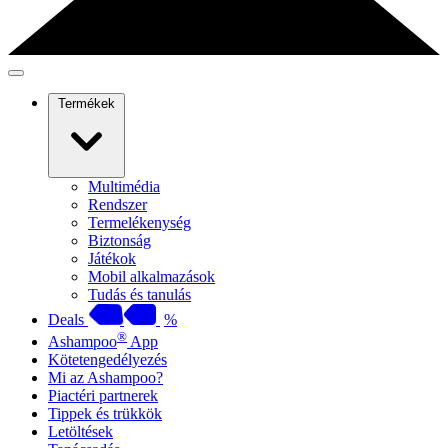
Termékek
Multimédia
Rendszer
Termelékenység
Biztonság
Játékok
Mobil alkalmazások
Tudás és tanulás
Deals
%
®
Ashampoo
App
Kötetengedélyezés
Mi az Ashampoo?
Piactéri partnerek
Tippek és trükkök
Letöltések