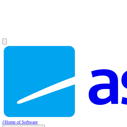
//
Home of Software