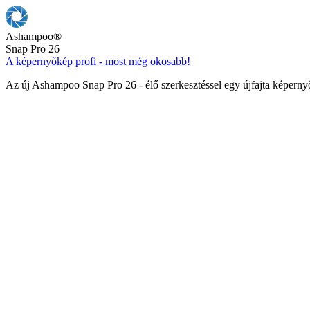
Ashampoo
®
Snap Pro 26
A képernyőkép profi - most még okosabb!
Az új Ashampoo Snap Pro 26 - élő szerkesztéssel egy újfajta képern