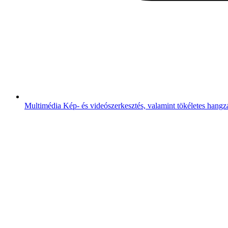
Multimédia
Kép- és videószerkesztés, valamint tökéletes hangz