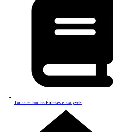
Tudás és tanulás
Érdekes e-könyvek