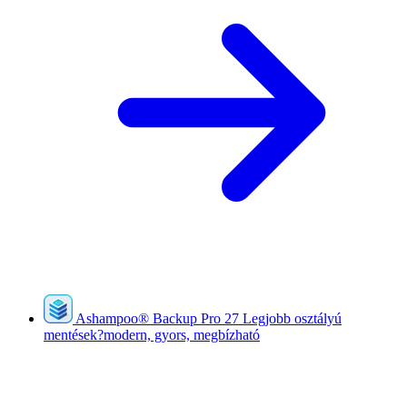
Ashampoo
®
Backup Pro 27
Legjobb osztályú
mentések?modern, gyors, megbízható