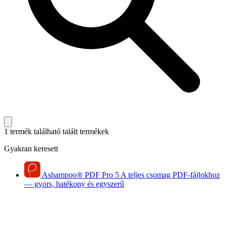
1 termék található
talált termékek
Gyakran keresett
Ashampoo
®
PDF Pro 5
A teljes csomag PDF-fájlokhoz
— gyors, hatékony és egyszerű