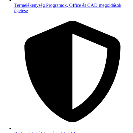
Termelékenység
Programok, Office és CAD megoldások
égetése