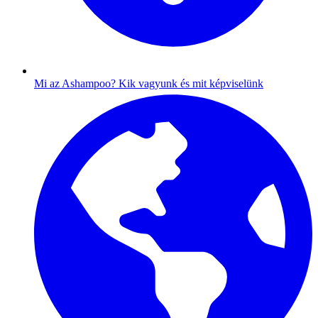
Mi az Ashampoo?
Kik vagyunk és mit képviselünk