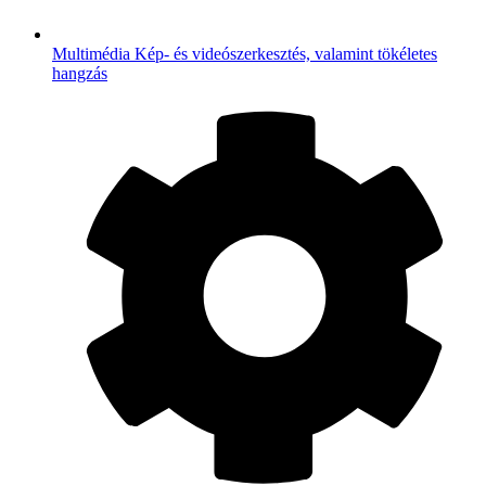
Multimédia
Kép- és videószerkesztés, valamint tökéletes
hangzás