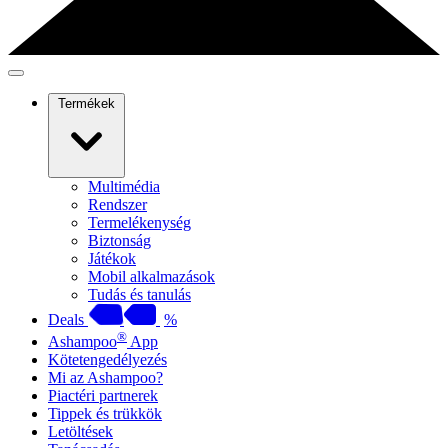
Termékek
Multimédia
Rendszer
Termelékenység
Biztonság
Játékok
Mobil alkalmazások
Tudás és tanulás
Deals
%
®
Ashampoo
App
Kötetengedélyezés
Mi az Ashampoo?
Piactéri partnerek
Tippek és trükkök
Letöltések