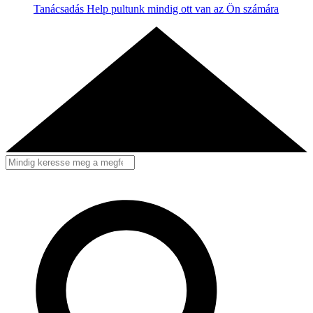
Tanácsadás
Help pultunk mindig ott van az Ön számára