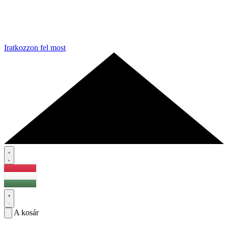
Iratkozzon fel most
A kosár