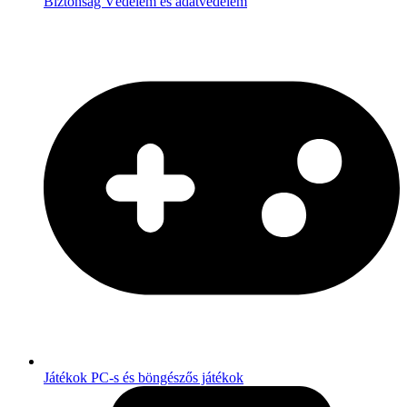
Biztonság
Védelem és adatvédelem
Játékok
PC-s és böngészős játékok