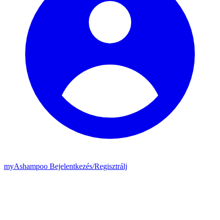
my
Ashampoo
Bejelentkezés
/
Regisztrálj