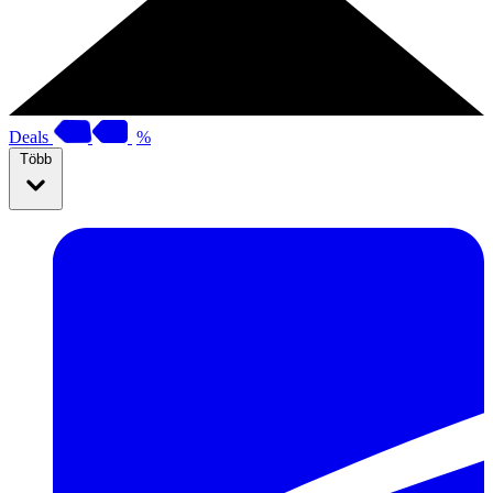
Deals
%
Több