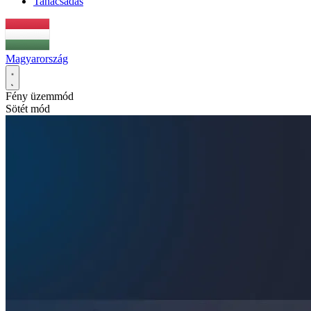
Tanácsadás
Magyarország
Fény üzemmód
Sötét mód