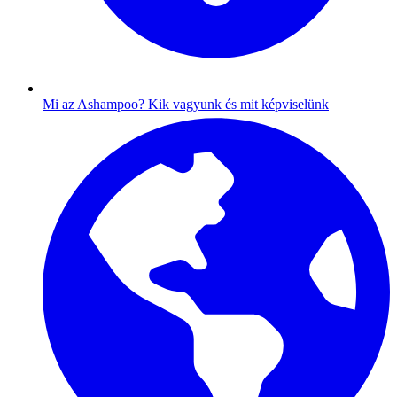
Mi az Ashampoo?
Kik vagyunk és mit képviselünk