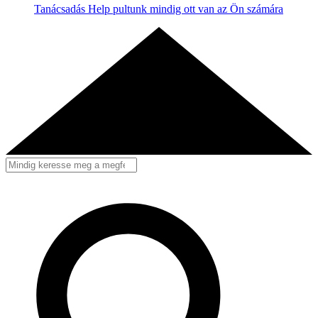
Tanácsadás
Help pultunk mindig ott van az Ön számára