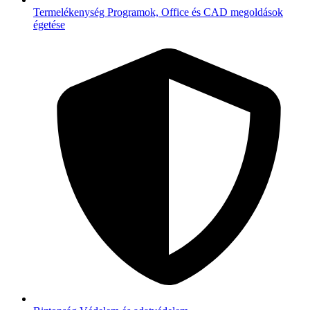
Termelékenység
Programok, Office és CAD megoldások
égetése