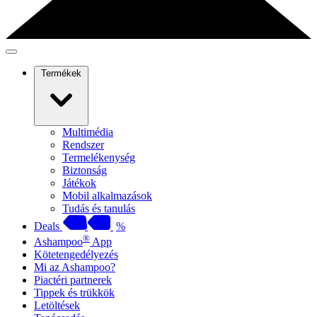
Termékek
Multimédia
Rendszer
Termelékenység
Biztonság
Játékok
Mobil alkalmazások
Tudás és tanulás
Deals
%
®
Ashampoo
App
Kötetengedélyezés
Mi az Ashampoo?
Piactéri partnerek
Tippek és trükkök
Letöltések