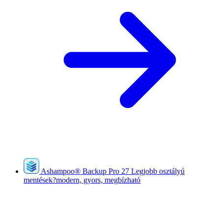
Ashampoo
®
Backup Pro 27
Legjobb osztályú
mentések?modern, gyors, megbízható