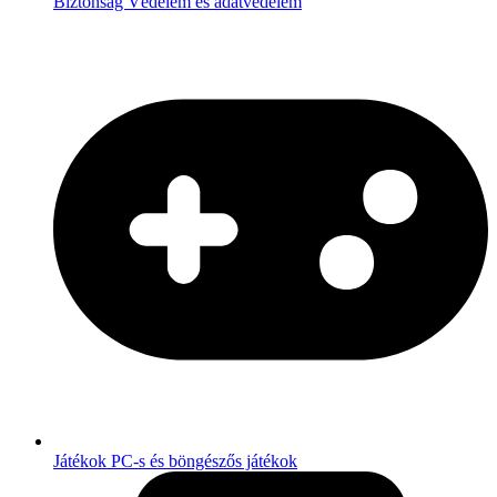
Biztonság
Védelem és adatvédelem
Játékok
PC-s és böngészős játékok