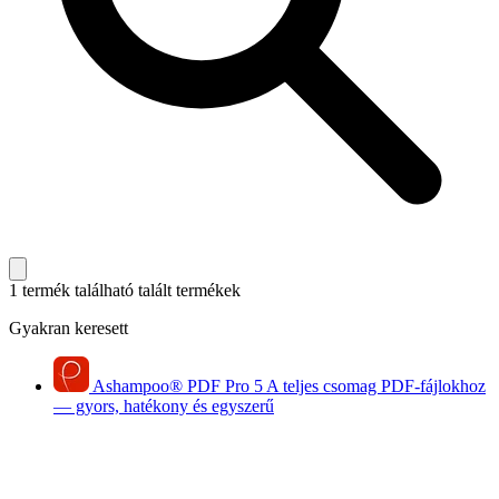
1 termék található
talált termékek
Gyakran keresett
Ashampoo
®
PDF Pro 5
A teljes csomag PDF-fájlokhoz
— gyors, hatékony és egyszerű