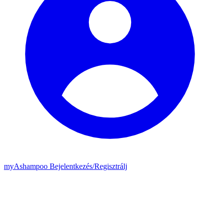
my
Ashampoo
Bejelentkezés
/
Regisztrálj