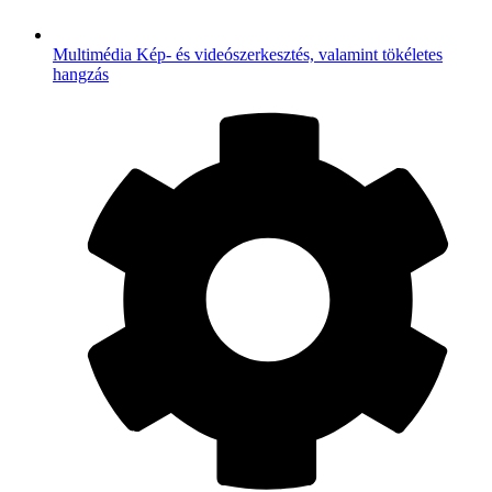
Multimédia
Kép- és videószerkesztés, valamint tökéletes
hangzás