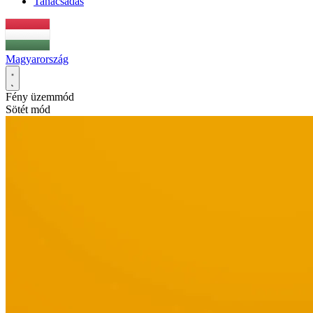
Tanácsadás
Magyarország
Fény üzemmód
Sötét mód