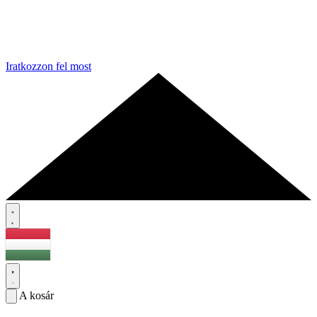
Iratkozzon fel most
A kosár