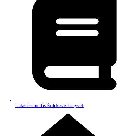
Tudás és tanulás
Érdekes e-könyvek