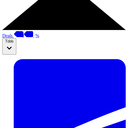
Deals
%
Több