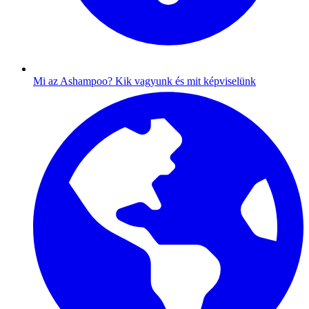
Mi az Ashampoo?
Kik vagyunk és mit képviselünk