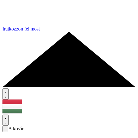
Iratkozzon fel most
A kosár