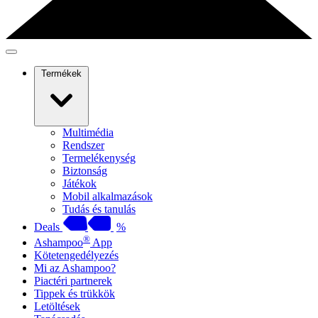
Termékek
Multimédia
Rendszer
Termelékenység
Biztonság
Játékok
Mobil alkalmazások
Tudás és tanulás
Deals
%
®
Ashampoo
App
Kötetengedélyezés
Mi az Ashampoo?
Piactéri partnerek
Tippek és trükkök
Letöltések