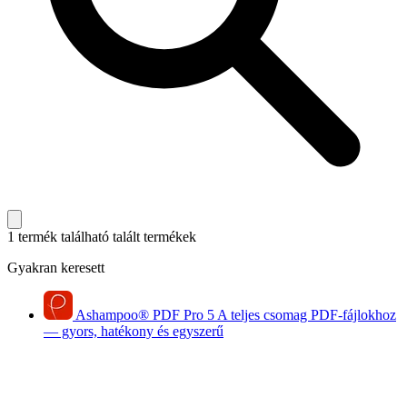
1 termék található
talált termékek
Gyakran keresett
Ashampoo
®
PDF Pro 5
A teljes csomag PDF-fájlokhoz
— gyors, hatékony és egyszerű