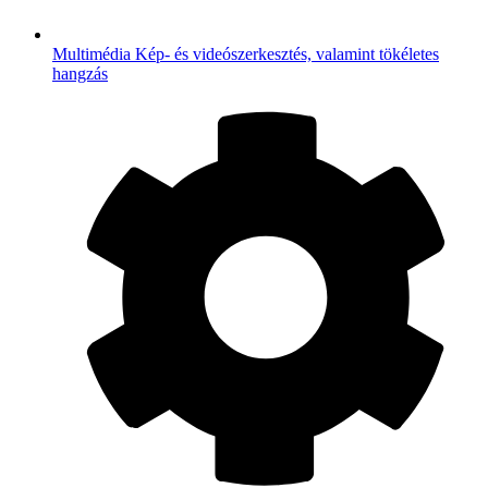
Multimédia
Kép- és videószerkesztés, valamint tökéletes
hangzás