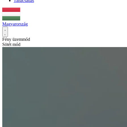
Tanácsadás
Magyarország
Fény üzemmód
Sötét mód