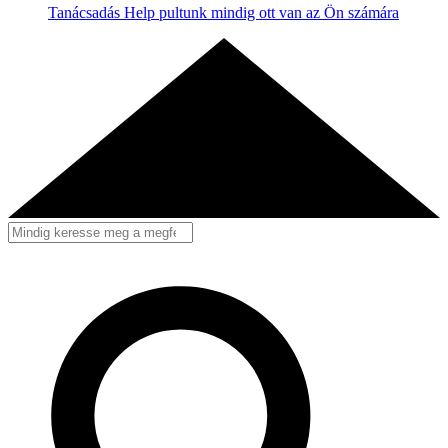
Tanácsadás
Help pultunk mindig ott van az Ön számára