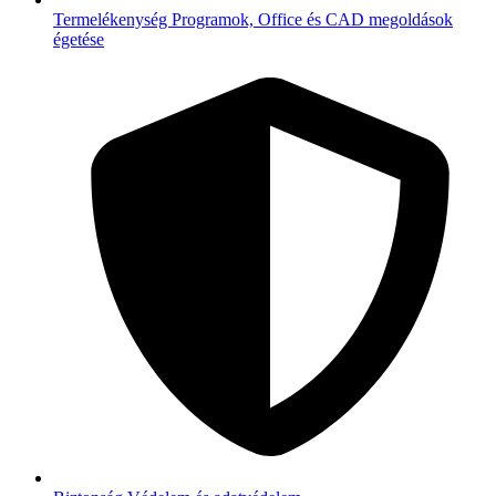
Termelékenység
Programok, Office és CAD megoldások
égetése