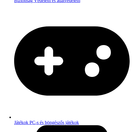
Biztonság
Védelem és adatvédelem
Játékok
PC-s és böngészős játékok