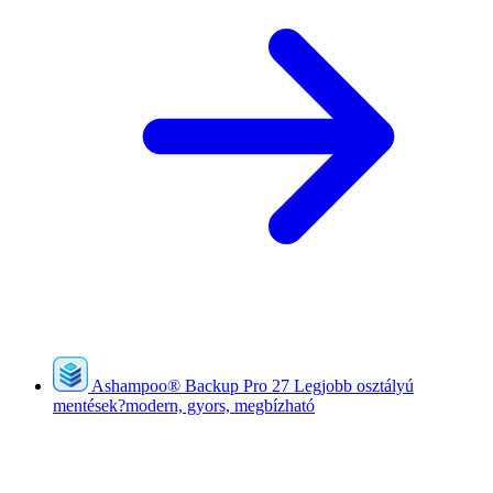
Ashampoo
®
Backup Pro 27
Legjobb osztályú
mentések?modern, gyors, megbízható