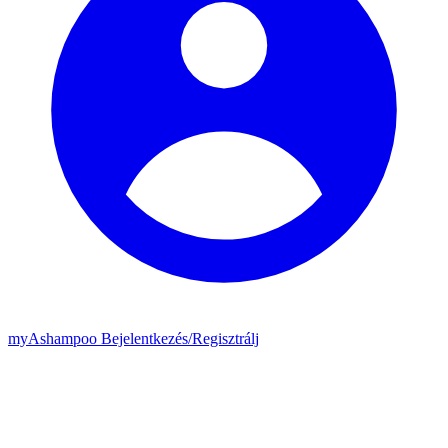
my
Ashampoo
Bejelentkezés
/
Regisztrálj