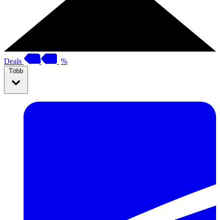
Deals
%
Több