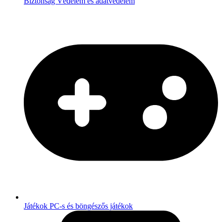
Biztonság
Védelem és adatvédelem
Játékok
PC-s és böngészős játékok