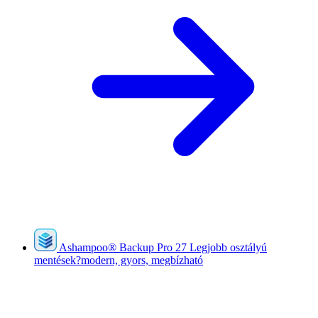
Ashampoo
®
Backup Pro 27
Legjobb osztályú
mentések?modern, gyors, megbízható