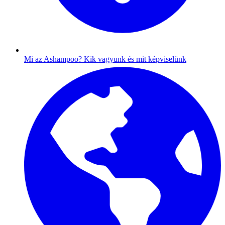
Mi az Ashampoo?
Kik vagyunk és mit képviselünk