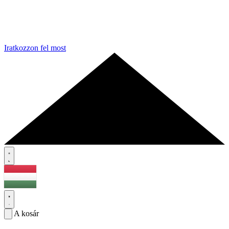
Iratkozzon fel most
A kosár