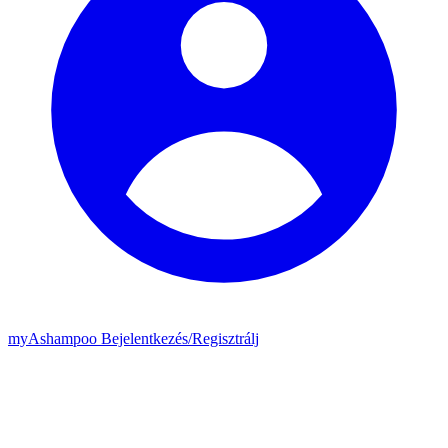
my
Ashampoo
Bejelentkezés
/
Regisztrálj