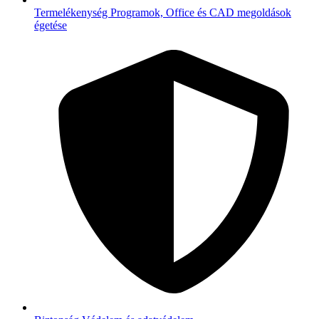
Termelékenység
Programok, Office és CAD megoldások
égetése