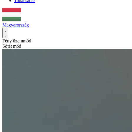
Tanácsadás
Magyarország
Fény üzemmód
Sötét mód