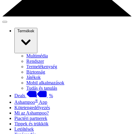
Termékek
Multimédia
Rendszer
Termelékenység
Biztonság
Játékok
Mobil alkalmazások
Tudás és tanulás
Deals
%
®
Ashampoo
App
Kötetengedélyezés
Mi az Ashampoo?
Piactéri partnerek
Tippek és trükkök
Letöltések