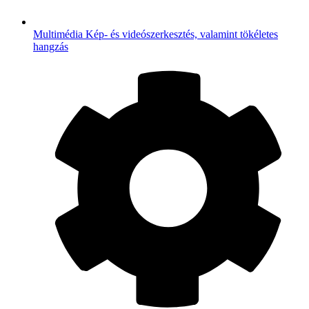
Multimédia
Kép- és videószerkesztés, valamint tökéletes
hangzás