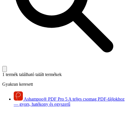
1 termék található
talált termékek
Gyakran keresett
Ashampoo
®
PDF Pro 5
A teljes csomag PDF-fájlokhoz
— gyors, hatékony és egyszerű