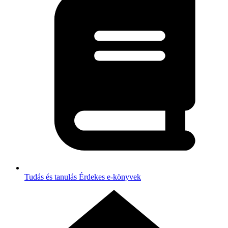
Tudás és tanulás
Érdekes e-könyvek