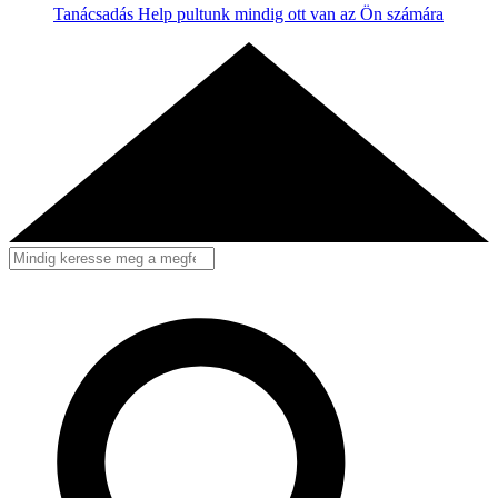
Tanácsadás
Help pultunk mindig ott van az Ön számára