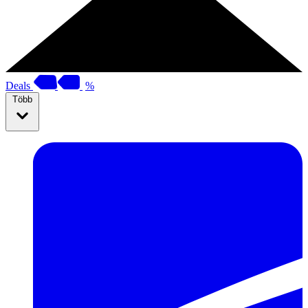
Deals
%
Több