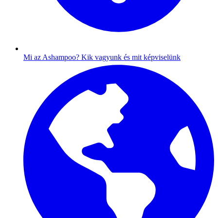
Mi az Ashampoo?
Kik vagyunk és mit képviselünk