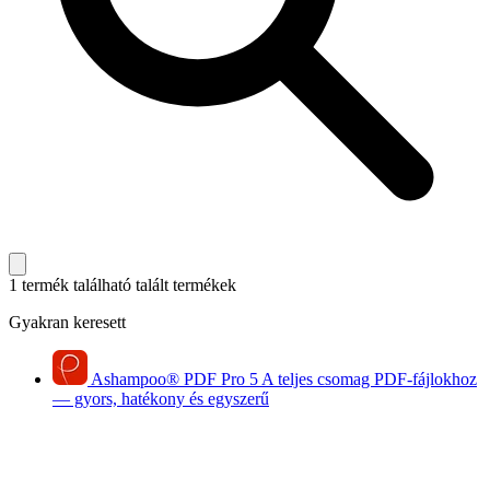
1 termék található
talált termékek
Gyakran keresett
Ashampoo
®
PDF Pro 5
A teljes csomag PDF-fájlokhoz
— gyors, hatékony és egyszerű