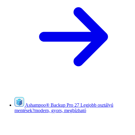
Ashampoo
®
Backup Pro 27
Legjobb osztályú
mentések?modern, gyors, megbízható