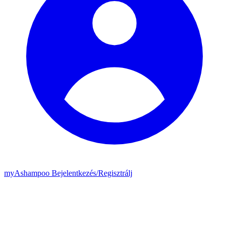
my
Ashampoo
Bejelentkezés
/
Regisztrálj