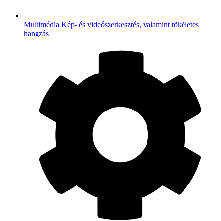
Multimédia
Kép- és videószerkesztés, valamint tökéletes
hangzás