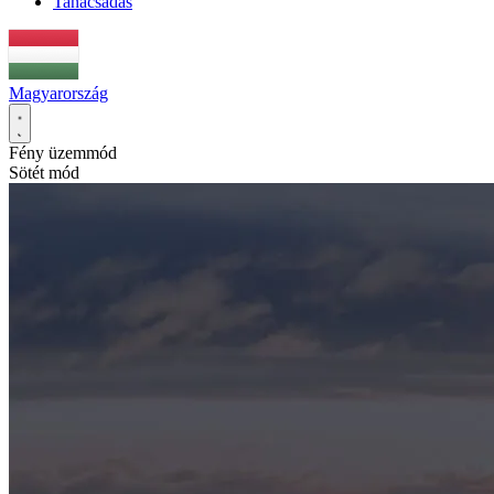
Tanácsadás
Magyarország
Fény üzemmód
Sötét mód