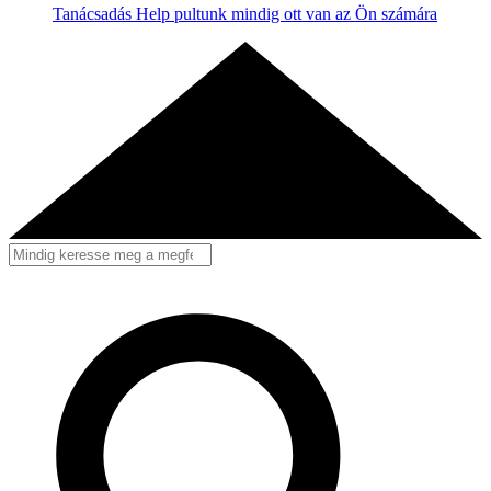
Tanácsadás
Help pultunk mindig ott van az Ön számára