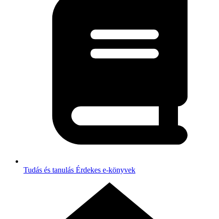
Tudás és tanulás
Érdekes e-könyvek