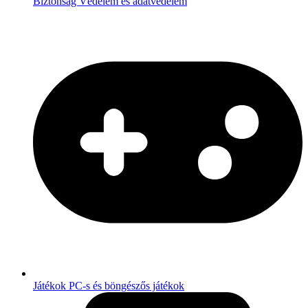
Biztonság
Védelem és adatvédelem
Játékok
PC-s és böngészős játékok