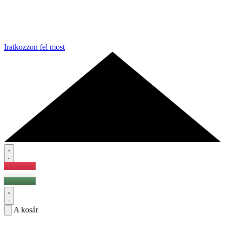
Iratkozzon fel most
A kosár