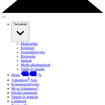
Termékek
Multimédia
Rendszer
Termelékenység
Biztonság
Játékok
Mobil alkalmazások
Tudás és tanulás
Deals
%
®
Ashampoo
App
Kötetengedélyezés
Mi az Ashampoo?
Piactéri partnerek
Tippek és trükkök
Letöltések