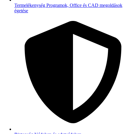
Termelékenység
Programok, Office és CAD megoldások
égetése