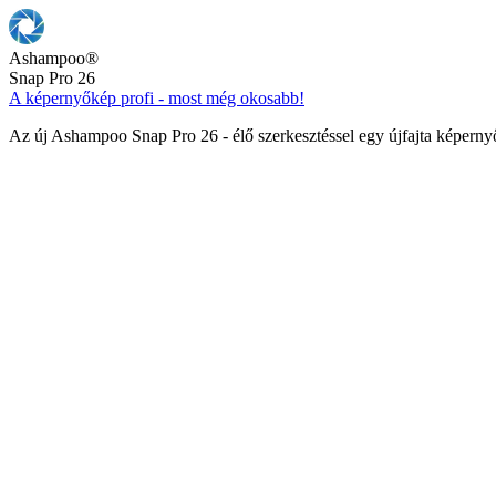
Ashampoo
®
Snap Pro 26
A képernyőkép profi - most még okosabb!
Az új Ashampoo Snap Pro 26 - élő szerkesztéssel egy újfajta képern