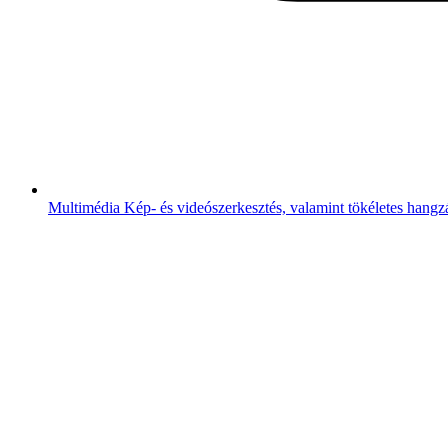
Multimédia
Kép- és videószerkesztés, valamint tökéletes hangz