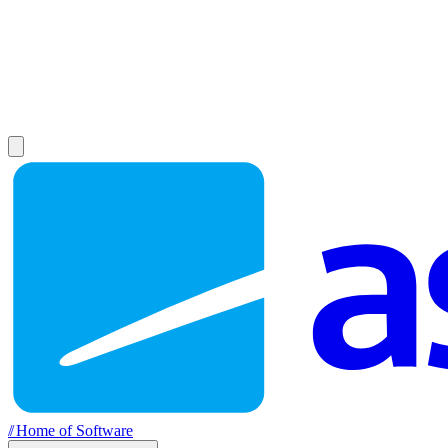
//
Home of Software