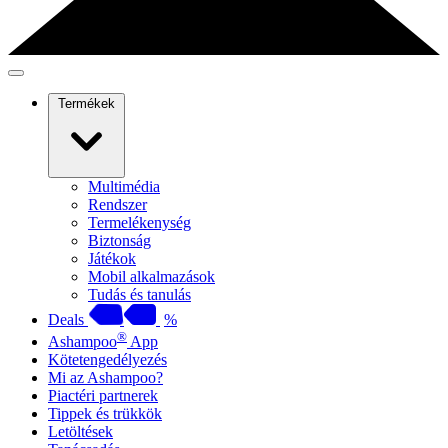
Termékek
Multimédia
Rendszer
Termelékenység
Biztonság
Játékok
Mobil alkalmazások
Tudás és tanulás
Deals
%
®
Ashampoo
App
Kötetengedélyezés
Mi az Ashampoo?
Piactéri partnerek
Tippek és trükkök
Letöltések