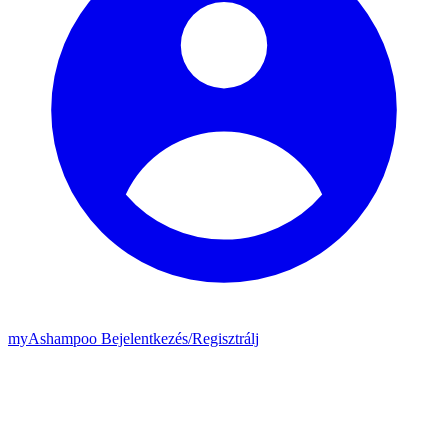
my
Ashampoo
Bejelentkezés
/
Regisztrálj