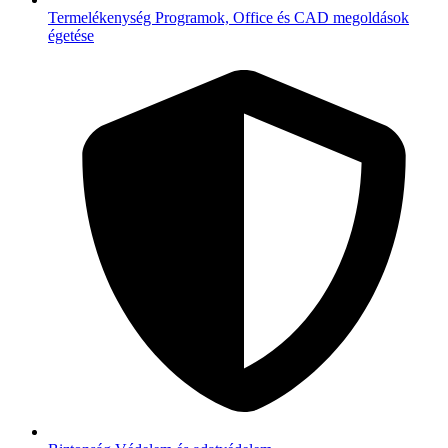
Termelékenység
Programok, Office és CAD megoldások
égetése