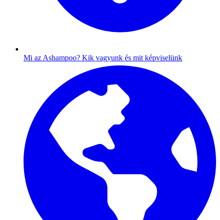
Mi az Ashampoo?
Kik vagyunk és mit képviselünk