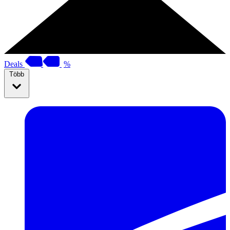
Deals
%
Több