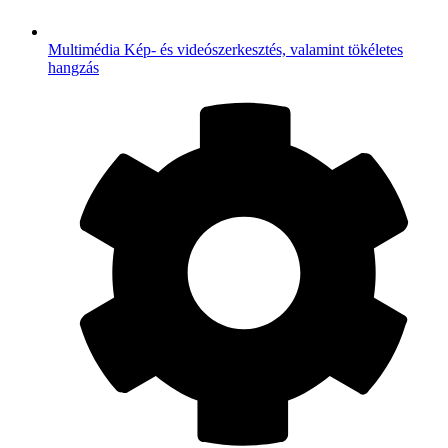
Multimédia
Kép- és videószerkesztés, valamint tökéletes
hangzás