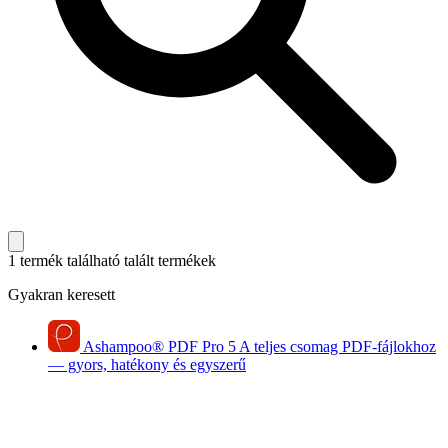
1 termék található
talált termékek
Gyakran keresett
Ashampoo
®
PDF Pro 5
A teljes csomag PDF-fájlokhoz
— gyors, hatékony és egyszerű