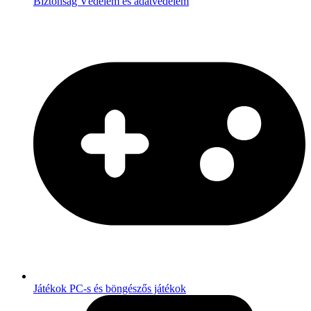
Biztonság
Védelem és adatvédelem
Játékok
PC-s és böngészős játékok