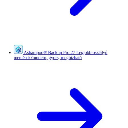
Ashampoo
®
Backup Pro 27
Legjobb osztályú
mentések?modern, gyors, megbízható