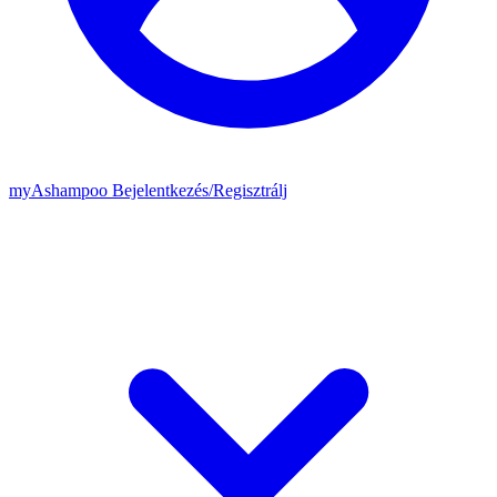
my
Ashampoo
Bejelentkezés
/
Regisztrálj