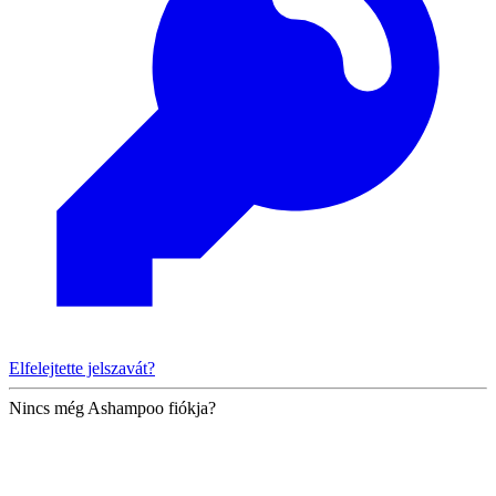
Elfelejtette jelszavát?
Nincs még Ashampoo fiókja?