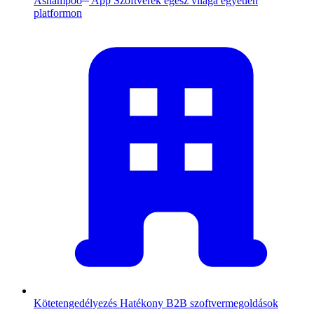
Ashampoo
App
Szoftverek egész világa egyetlen
platformon
Kötetengedélyezés
Hatékony B2B szoftvermegoldások