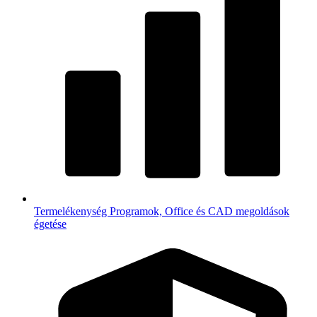
Termelékenység
Programok, Office és CAD megoldások
égetése