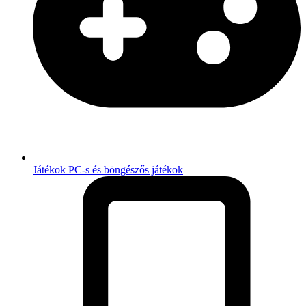
Játékok
PC-s és böngészős játékok