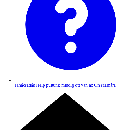
Tanácsadás
Help pultunk mindig ott van az Ön számára