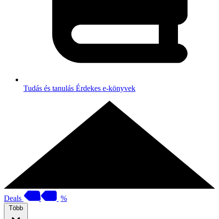
Tudás és tanulás
Érdekes e-könyvek
Deals
%
Több