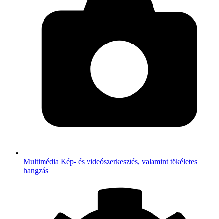
Multimédia
Kép- és videószerkesztés, valamint tökéletes
hangzás