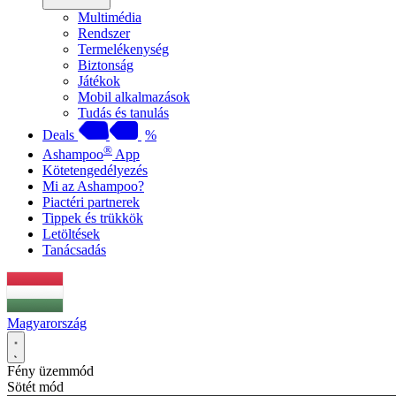
Multimédia
Rendszer
Termelékenység
Biztonság
Játékok
Mobil alkalmazások
Tudás és tanulás
Deals
%
®
Ashampoo
App
Kötetengedélyezés
Mi az Ashampoo?
Piactéri partnerek
Tippek és trükkök
Letöltések
Tanácsadás
Magyarország
Fény üzemmód
Sötét mód