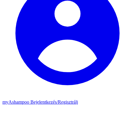
my
Ashampoo
Bejelentkezés
/
Regisztrálj