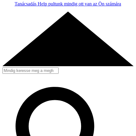
Tanácsadás
Help pultunk mindig ott van az Ön számára