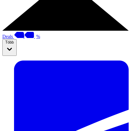
Deals
%
Több