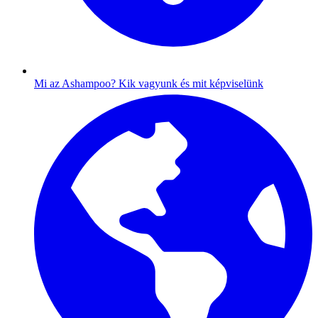
Mi az Ashampoo?
Kik vagyunk és mit képviselünk