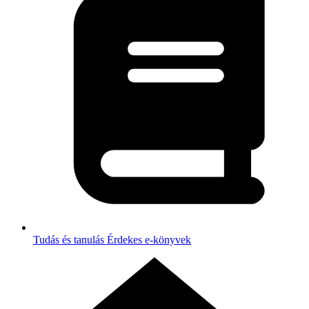
Tudás és tanulás
Érdekes e-könyvek