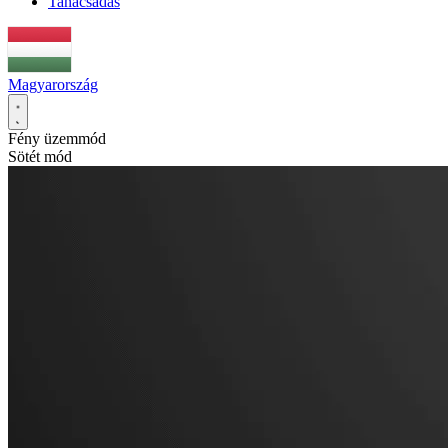
Tanácsadás
Magyarország
Fény üzemmód
Sötét mód