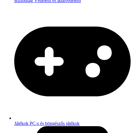
Biztonság
Védelem és adatvédelem
Játékok
PC-s és böngészős játékok