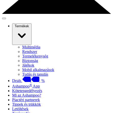
Termékek
Multimédia
Rendszer
Termelékenység
Biztonság
Játékok
Mobil alkalmazások
Tudás és tanulás
Deals
%
®
Ashampoo
App
Kötetengedélyezés
Mi az Ashampoo?
Piactéri partnerek
Tippek és trükkök
Letöltések