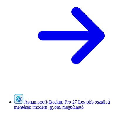
Ashampoo
®
Backup Pro 27
Legjobb osztályú
mentések?modern, gyors, megbízható