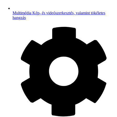
Multimédia
Kép- és videószerkesztés, valamint tökéletes
hangzás