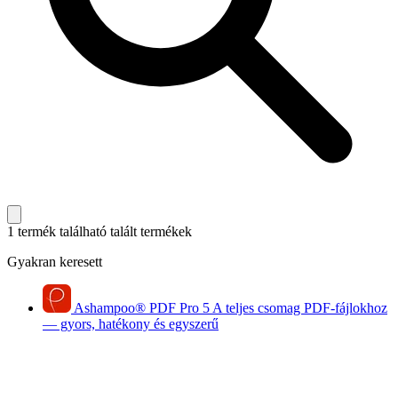
1 termék található
talált termékek
Gyakran keresett
Ashampoo
®
PDF Pro 5
A teljes csomag PDF-fájlokhoz
— gyors, hatékony és egyszerű