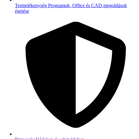
Termelékenység
Programok, Office és CAD megoldások
égetése