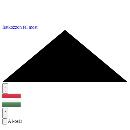
Iratkozzon fel most
A kosár