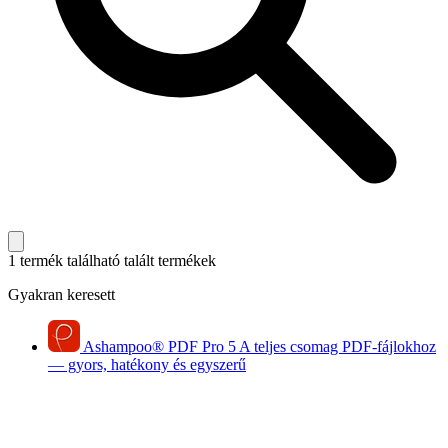
1 termék található
talált termékek
Gyakran keresett
Ashampoo
®
PDF Pro 5
A teljes csomag PDF-fájlokhoz
— gyors, hatékony és egyszerű