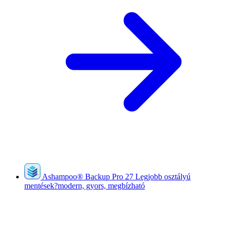
Ashampoo
®
Backup Pro 27
Legjobb osztályú
mentések?modern, gyors, megbízható