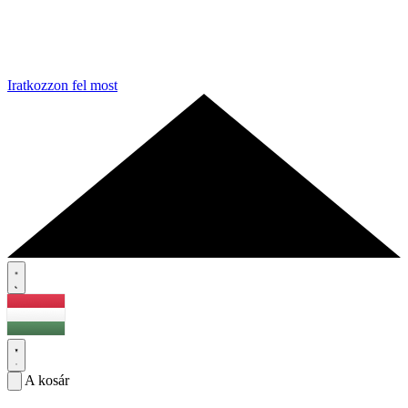
Iratkozzon fel most
A kosár