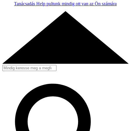
Tanácsadás
Help pultunk mindig ott van az Ön számára