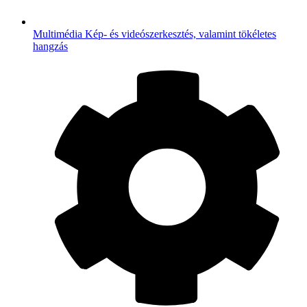
Multimédia
Kép- és videószerkesztés, valamint tökéletes
hangzás