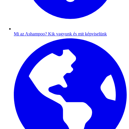
Mi az Ashampoo?
Kik vagyunk és mit képviselünk