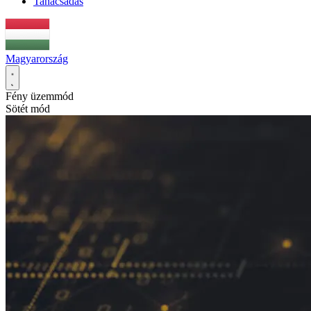
Tanácsadás
Magyarország
Fény üzemmód
Sötét mód