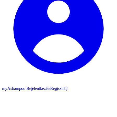
my
Ashampoo
Bejelentkezés
/
Regisztrálj