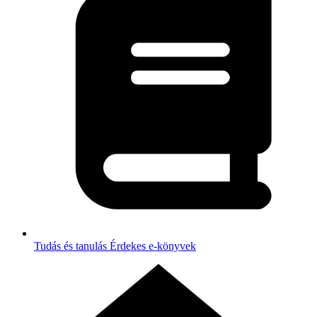
Tudás és tanulás
Érdekes e-könyvek