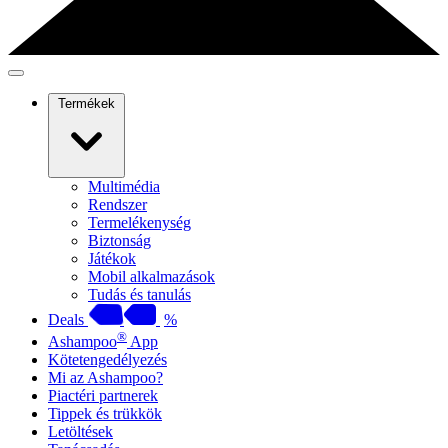
Termékek
Multimédia
Rendszer
Termelékenység
Biztonság
Játékok
Mobil alkalmazások
Tudás és tanulás
Deals
%
®
Ashampoo
App
Kötetengedélyezés
Mi az Ashampoo?
Piactéri partnerek
Tippek és trükkök
Letöltések