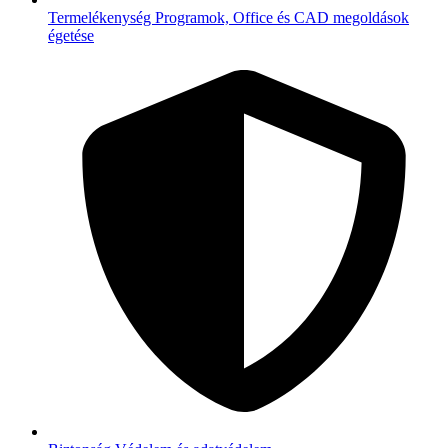
Termelékenység
Programok, Office és CAD megoldások
égetése