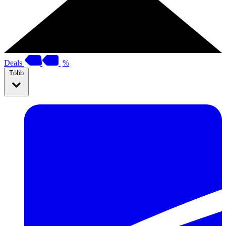
Deals
%
Több