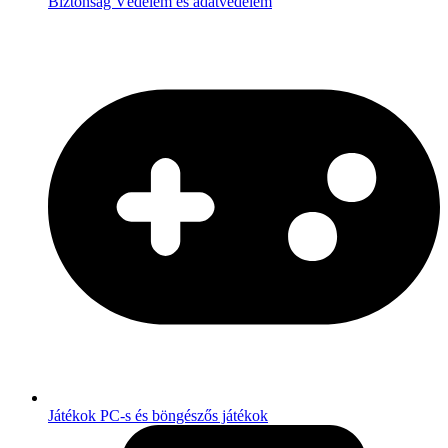
Biztonság
Védelem és adatvédelem
Játékok
PC-s és böngészős játékok