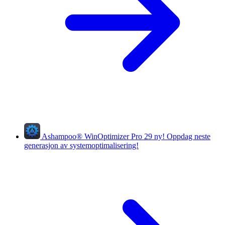
Ashampoo
®
WinOptimizer Pro 29
ny!
Oppdag neste
generasjon av systemoptimalisering!