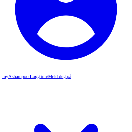
my
Ashampoo
Logg inn
/
Meld deg på