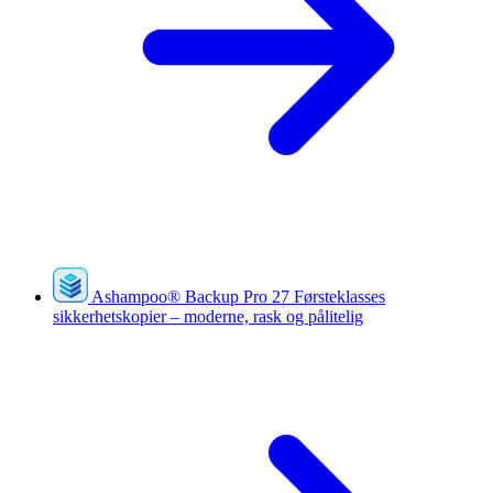
Ashampoo
®
Backup Pro 27
Førsteklasses
sikkerhetskopier – moderne, rask og pålitelig