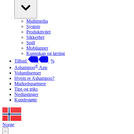
Multimedia
System
Produktivitet
Sikkerhet
Spill
Mobilapper
Kunnskap og læring
Tilbud
%
®
Ashampoo
App
Volumlisenser
Hvem er Ashampoo?
Markedspartnere
Tips og triks
Nedlastinger
Kundestøtte
Norge