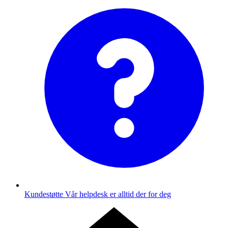
Kundestøtte
Vår helpdesk er alltid der for deg