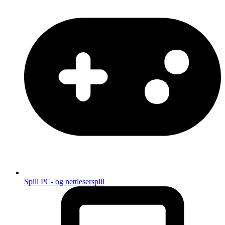
Spill
PC- og nettleserspill