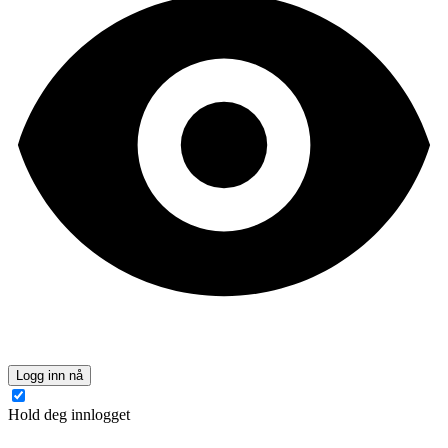
Logg inn nå
Hold deg innlogget