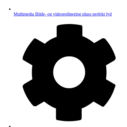
Multimedia
Bilde- og videoredigering pluss perfekt lyd