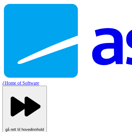
//
Home of Software
gå rett til hovedinnhold