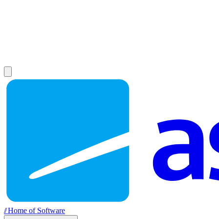
//
Home of Software