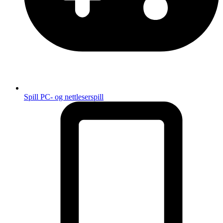
Spill
PC- og nettleserspill