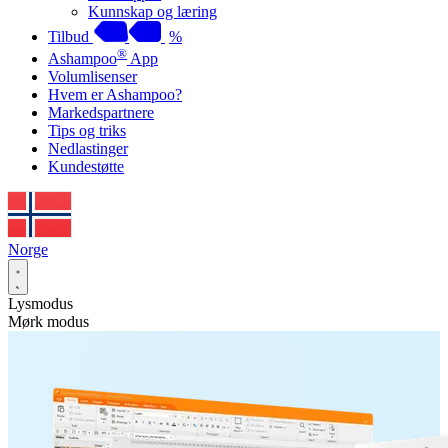
Kunnskap og læring
Tilbud
%
®
Ashampoo
App
Volumlisenser
Hvem er Ashampoo?
Markedspartnere
Tips og triks
Nedlastinger
Kundestøtte
Norge
Lysmodus
Mørk modus