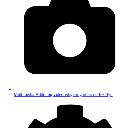
Multimedia
Bilde- og videoredigering pluss perfekt lyd