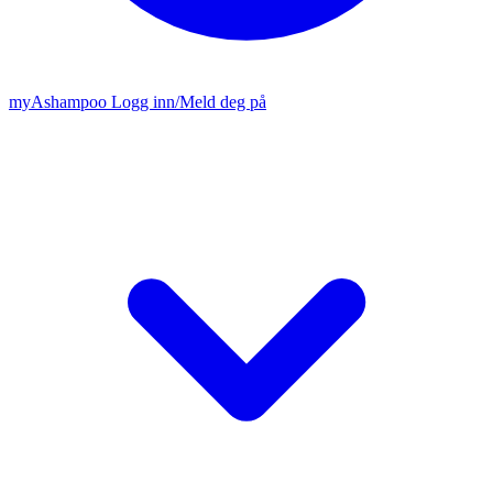
my
Ashampoo
Logg inn
/
Meld deg på