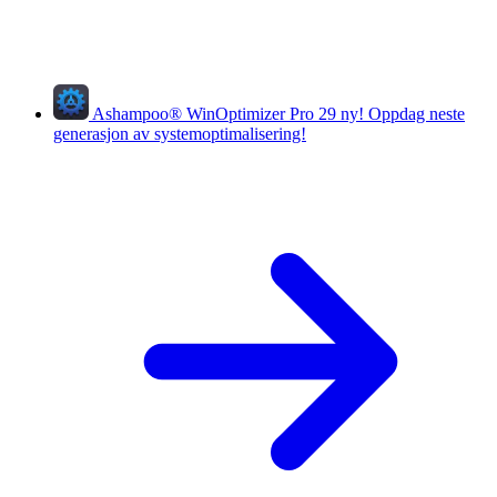
Ashampoo
®
WinOptimizer Pro 29
ny!
Oppdag neste
generasjon av systemoptimalisering!