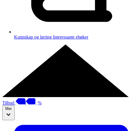
Kunnskap og læring
Interessante ebøker
Tilbud
%
Mer