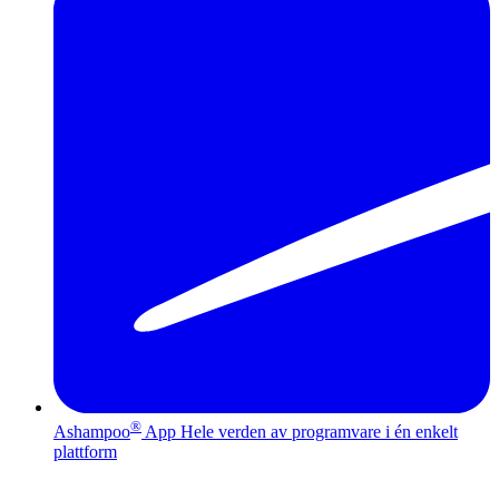
®
Ashampoo
App
Hele verden av programvare i én enkelt
plattform