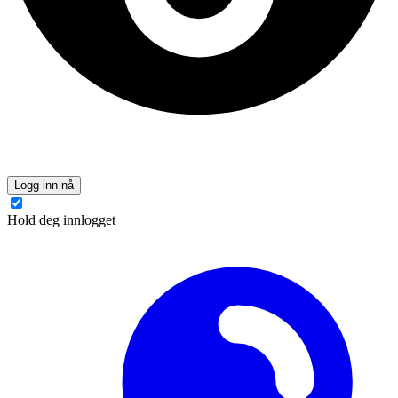
Logg inn nå
Hold deg innlogget