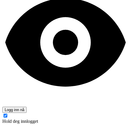
Logg inn nå
Hold deg innlogget