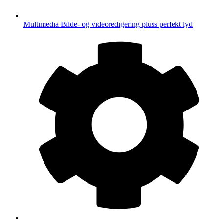
Multimedia
Bilde- og videoredigering pluss perfekt lyd