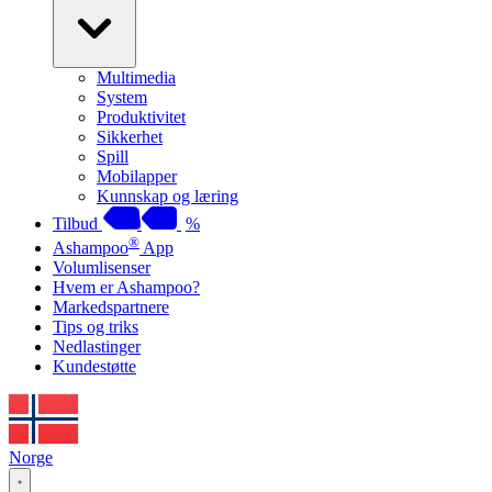
Multimedia
System
Produktivitet
Sikkerhet
Spill
Mobilapper
Kunnskap og læring
Tilbud
%
®
Ashampoo
App
Volumlisenser
Hvem er Ashampoo?
Markedspartnere
Tips og triks
Nedlastinger
Kundestøtte
Norge