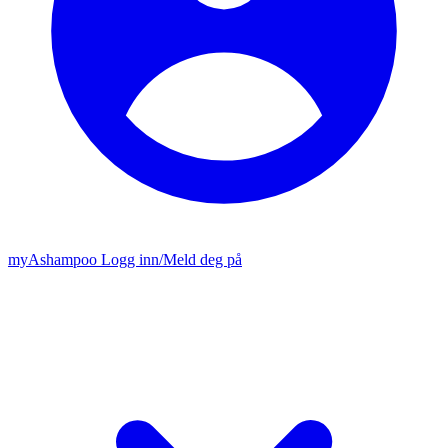
my
Ashampoo
Logg inn
/
Meld deg på