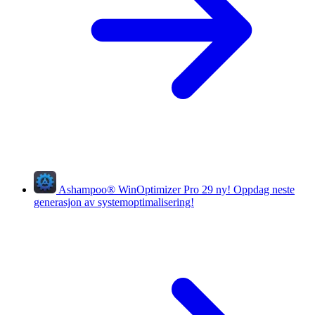
Ashampoo
®
WinOptimizer Pro 29
ny!
Oppdag neste
generasjon av systemoptimalisering!