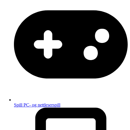
Spill
PC- og nettleserspill