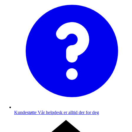
Kundestøtte
Vår helpdesk er alltid der for deg