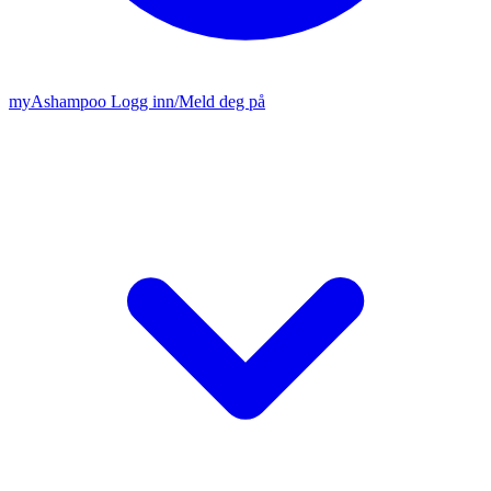
my
Ashampoo
Logg inn
/
Meld deg på