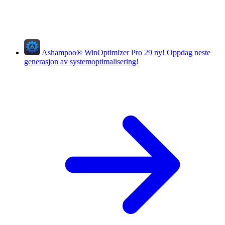
Ashampoo
®
WinOptimizer Pro 29
ny!
Oppdag neste
generasjon av systemoptimalisering!