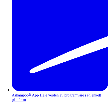
®
Ashampoo
App
Hele verden av programvare i én enkelt
plattform