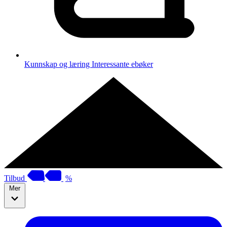
Kunnskap og læring
Interessante ebøker
Tilbud
%
Mer