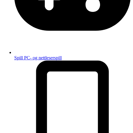
Spill
PC- og nettleserspill