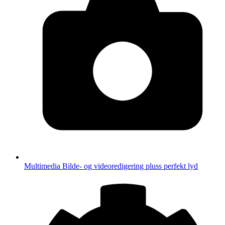
Multimedia
Bilde- og videoredigering pluss perfekt lyd