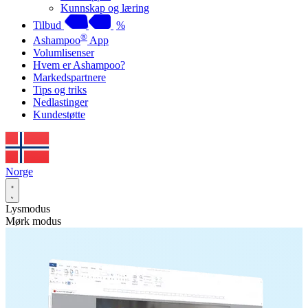
Kunnskap og læring
Tilbud
%
®
Ashampoo
App
Volumlisenser
Hvem er Ashampoo?
Markedspartnere
Tips og triks
Nedlastinger
Kundestøtte
Norge
Lysmodus
Mørk modus