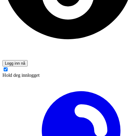
Logg inn nå
Hold deg innlogget