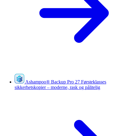
Ashampoo
®
Backup Pro 27
Førsteklasses
sikkerhetskopier – moderne, rask og pålitelig