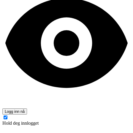
Logg inn nå
Hold deg innlogget