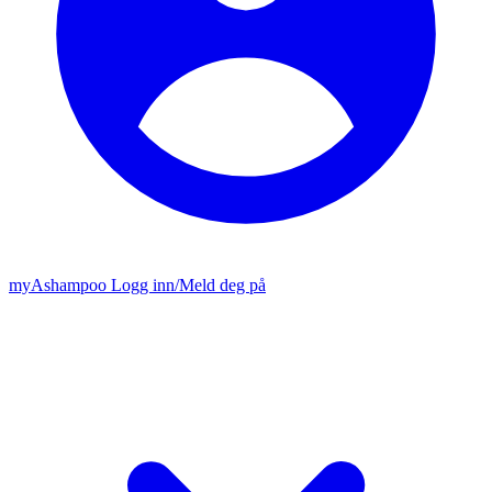
my
Ashampoo
Logg inn
/
Meld deg på