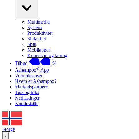
Multimedia
System
Produktivitet
Sikkerhet
Spill
Mobilapper
Kunnskap og læring
Tilbud
%
®
Ashampoo
App
Volumlisenser
Hvem er Ashampoo?
Markedspartnere
Tips og triks
Nedlastinger
Kundestøtte
Norge