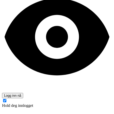
Logg inn nå
Hold deg innlogget