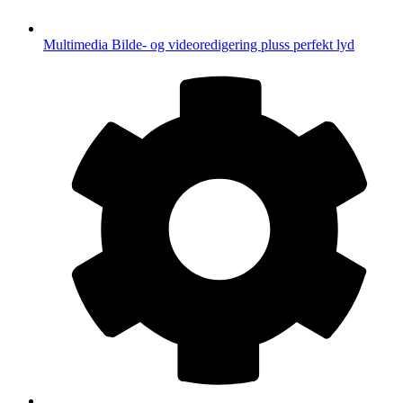
Multimedia
Bilde- og videoredigering pluss perfekt lyd