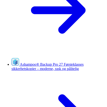
Ashampoo
®
Backup Pro 27
Førsteklasses
sikkerhetskopier – moderne, rask og pålitelig