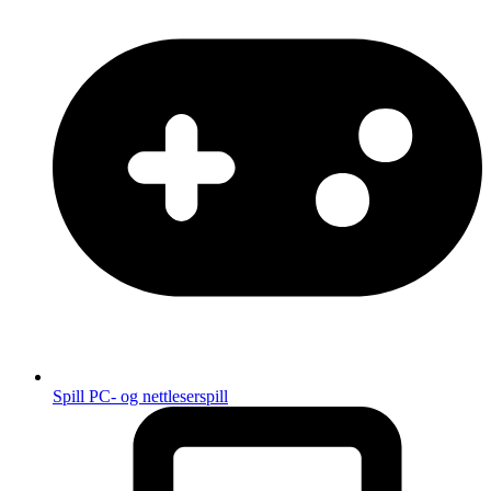
Spill
PC- og nettleserspill