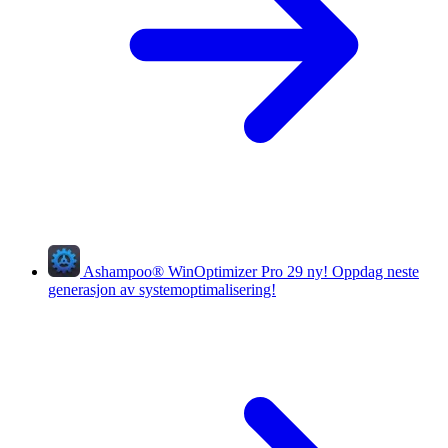
Ashampoo
®
WinOptimizer Pro 29
ny!
Oppdag neste
generasjon av systemoptimalisering!