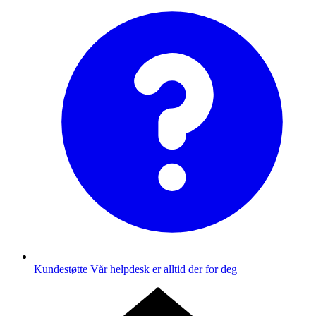
Kundestøtte
Vår helpdesk er alltid der for deg