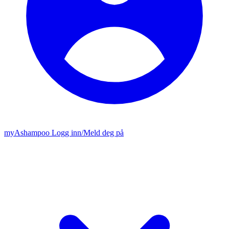
my
Ashampoo
Logg inn
/
Meld deg på