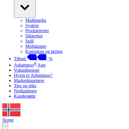
Multimedia
System
Produktivitet
Sikkerhet
Spill
Mobilapper
Kunnskap og læring
Tilbud
%
®
Ashampoo
App
Volumlisenser
Hvem er Ashampoo?
Markedspartnere
Tips og triks
Nedlastinger
Kundestøtte
Norge