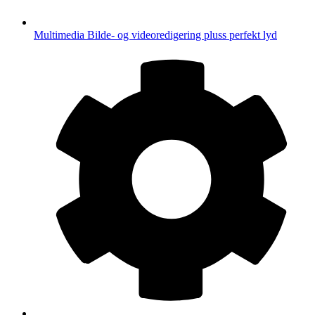
Multimedia
Bilde- og videoredigering pluss perfekt lyd