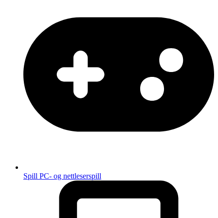
Spill
PC- og nettleserspill