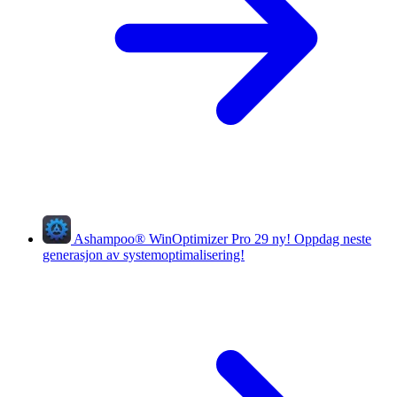
Ashampoo
®
WinOptimizer Pro 29
ny!
Oppdag neste
generasjon av systemoptimalisering!