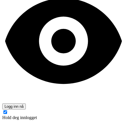
Logg inn nå
Hold deg innlogget