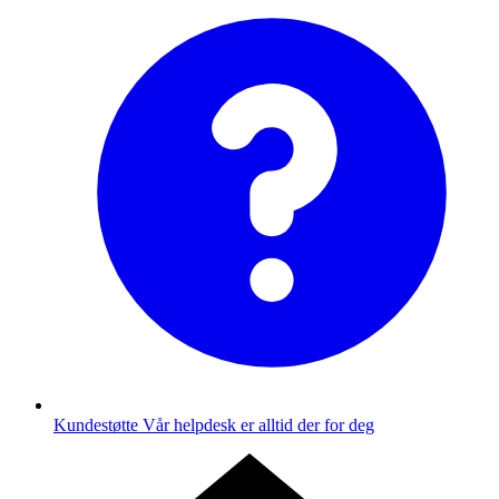
Kundestøtte
Vår helpdesk er alltid der for deg