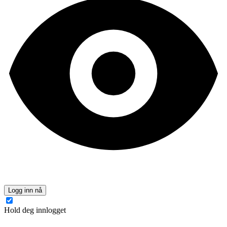
Logg inn nå
Hold deg innlogget