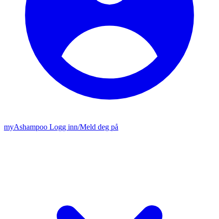
my
Ashampoo
Logg inn
/
Meld deg på