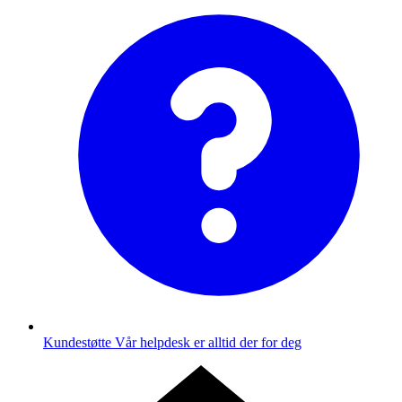
Kundestøtte
Vår helpdesk er alltid der for deg