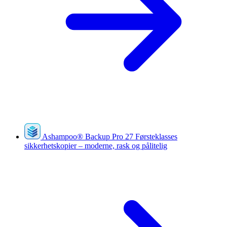
Ashampoo
®
Backup Pro 27
Førsteklasses
sikkerhetskopier – moderne, rask og pålitelig