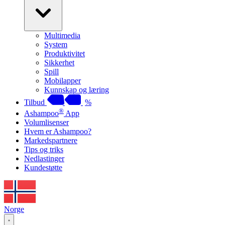
Multimedia
System
Produktivitet
Sikkerhet
Spill
Mobilapper
Kunnskap og læring
Tilbud
%
®
Ashampoo
App
Volumlisenser
Hvem er Ashampoo?
Markedspartnere
Tips og triks
Nedlastinger
Kundestøtte
Norge