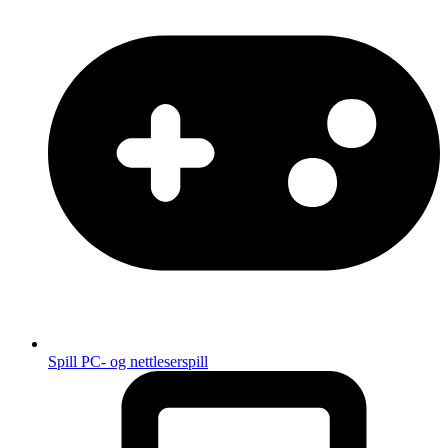
Spill
PC- og nettleserspill