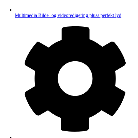
Multimedia
Bilde- og videoredigering pluss perfekt lyd