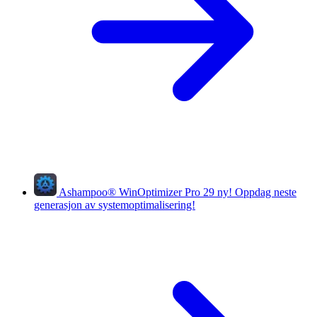
Ashampoo
®
WinOptimizer Pro 29
ny!
Oppdag neste
generasjon av systemoptimalisering!