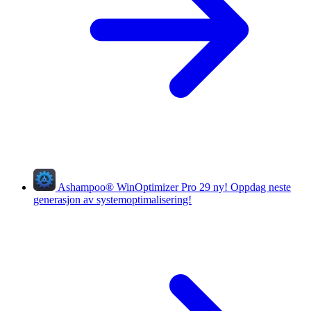
Ashampoo
®
WinOptimizer Pro 29
ny!
Oppdag neste
generasjon av systemoptimalisering!