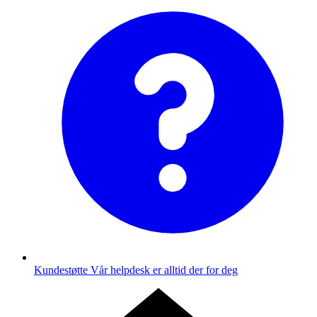
Kundestøtte
Vår helpdesk er alltid der for deg