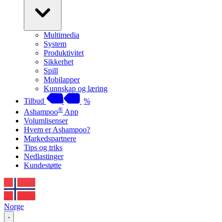
Multimedia
System
Produktivitet
Sikkerhet
Spill
Mobilapper
Kunnskap og læring
Tilbud
%
®
Ashampoo
App
Volumlisenser
Hvem er Ashampoo?
Markedspartnere
Tips og triks
Nedlastinger
Kundestøtte
Norge