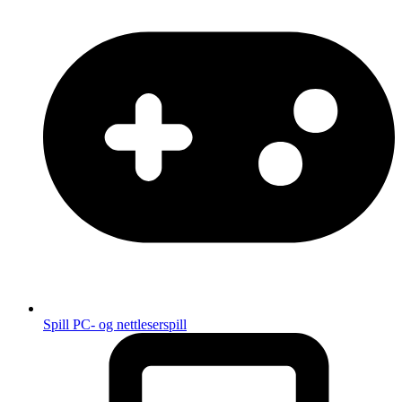
Spill
PC- og nettleserspill