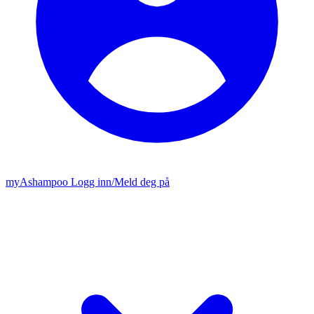
my
Ashampoo
Logg inn
/
Meld deg på