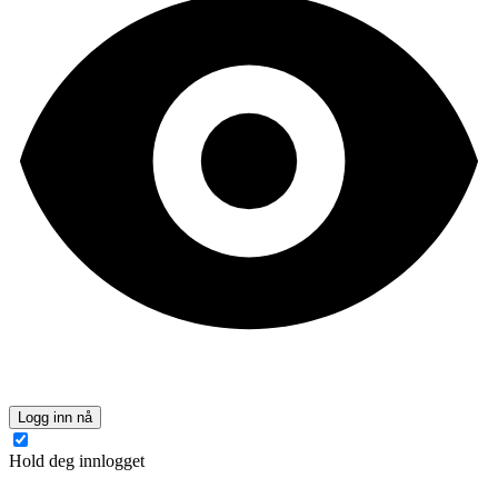
Logg inn nå
Hold deg innlogget