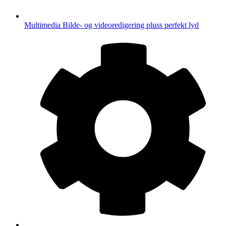
Multimedia
Bilde- og videoredigering pluss perfekt lyd