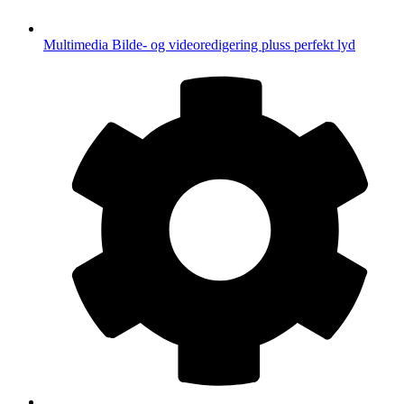
Multimedia
Bilde- og videoredigering pluss perfekt lyd