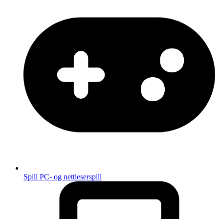
Spill
PC- og nettleserspill