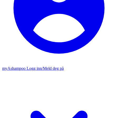
my
Ashampoo
Logg inn
/
Meld deg på