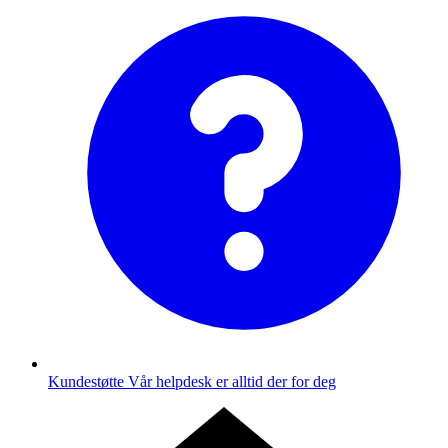
Kundestøtte
Vår helpdesk er alltid der for deg