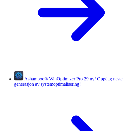
Ashampoo
®
WinOptimizer Pro 29
ny!
Oppdag neste
generasjon av systemoptimalisering!