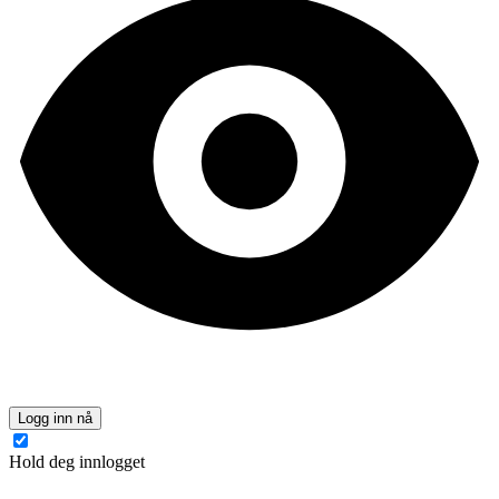
Logg inn nå
Hold deg innlogget