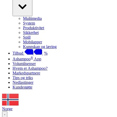
Multimedia
System
Produktivitet
Sikkerhet
Spill
Mobilapper
Kunnskap og læring
Tilbud
%
®
Ashampoo
App
Volumlisenser
Hvem er Ashampoo?
Markedspartnere
Tips og triks
Nedlastinger
Kundestøtte
Norge