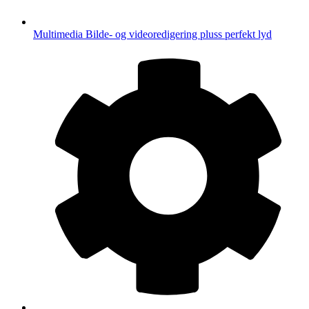
Multimedia
Bilde- og videoredigering pluss perfekt lyd