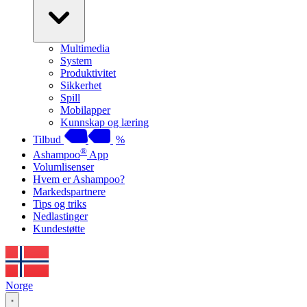
Multimedia
System
Produktivitet
Sikkerhet
Spill
Mobilapper
Kunnskap og læring
Tilbud
%
®
Ashampoo
App
Volumlisenser
Hvem er Ashampoo?
Markedspartnere
Tips og triks
Nedlastinger
Kundestøtte
Norge