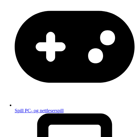
Spill
PC- og nettleserspill