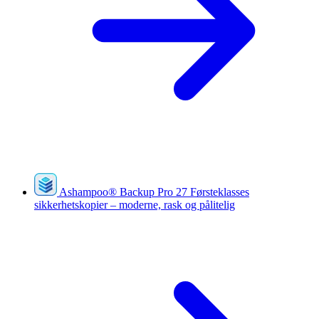
Ashampoo
®
Backup Pro 27
Førsteklasses
sikkerhetskopier – moderne, rask og pålitelig