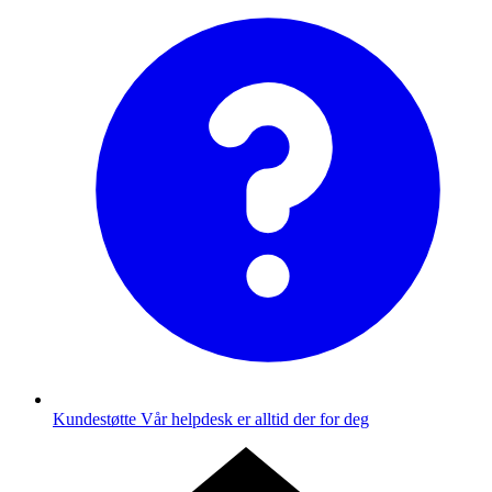
Kundestøtte
Vår helpdesk er alltid der for deg