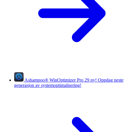
Ashampoo
®
WinOptimizer Pro 29
ny!
Oppdag neste
generasjon av systemoptimalisering!