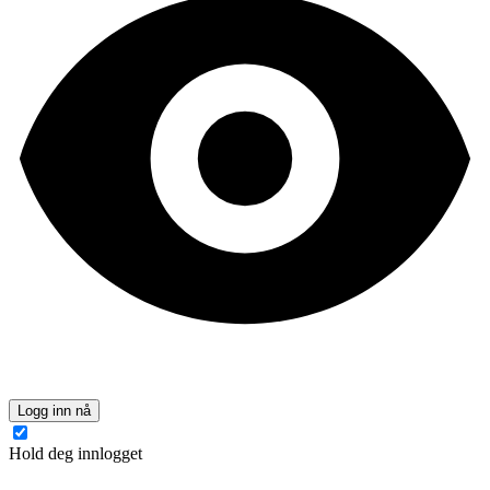
Logg inn nå
Hold deg innlogget