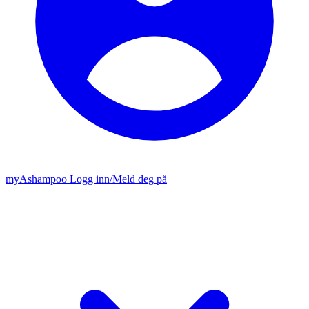
my
Ashampoo
Logg inn
/
Meld deg på