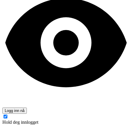
Logg inn nå
Hold deg innlogget