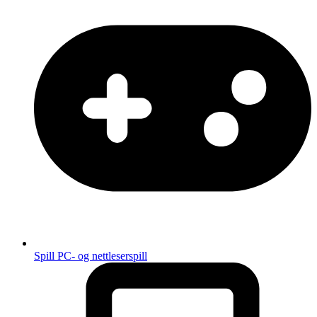
Spill
PC- og nettleserspill