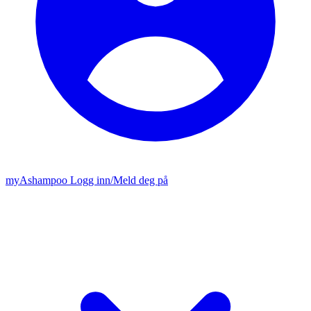
my
Ashampoo
Logg inn
/
Meld deg på