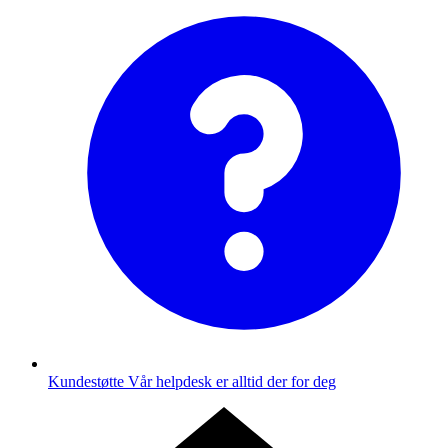
Kundestøtte
Vår helpdesk er alltid der for deg