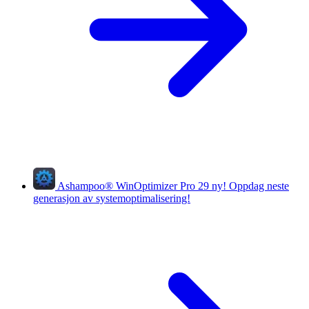
Ashampoo
®
WinOptimizer Pro 29
ny!
Oppdag neste
generasjon av systemoptimalisering!