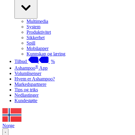
Multimedia
System
Produktivitet
Sikkerhet
Spill
Mobilapper
Kunnskap og læring
Tilbud
%
®
Ashampoo
App
Volumlisenser
Hvem er Ashampoo?
Markedspartnere
Tips og triks
Nedlastinger
Kundestøtte
Norge