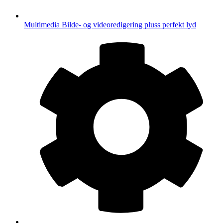
Multimedia
Bilde- og videoredigering pluss perfekt lyd