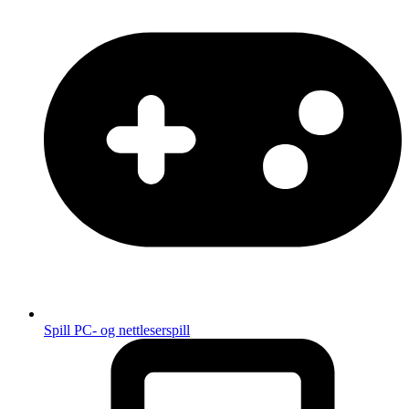
Spill
PC- og nettleserspill