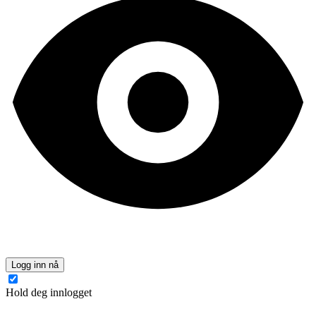
Logg inn nå
Hold deg innlogget