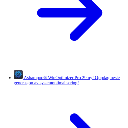
Ashampoo
®
WinOptimizer Pro 29
ny!
Oppdag neste
generasjon av systemoptimalisering!