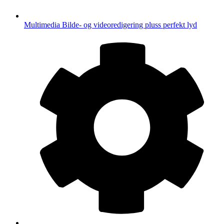
Multimedia
Bilde- og videoredigering pluss perfekt lyd