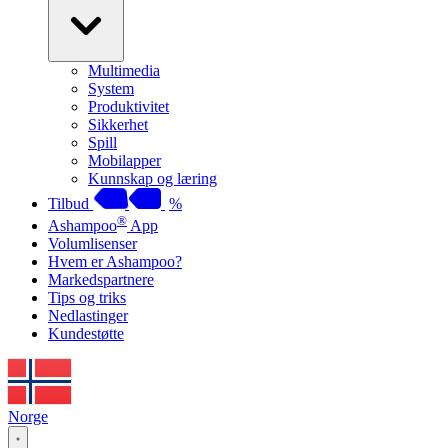
Multimedia
System
Produktivitet
Sikkerhet
Spill
Mobilapper
Kunnskap og læring
Tilbud
%
®
Ashampoo
App
Volumlisenser
Hvem er Ashampoo?
Markedspartnere
Tips og triks
Nedlastinger
Kundestøtte
Norge