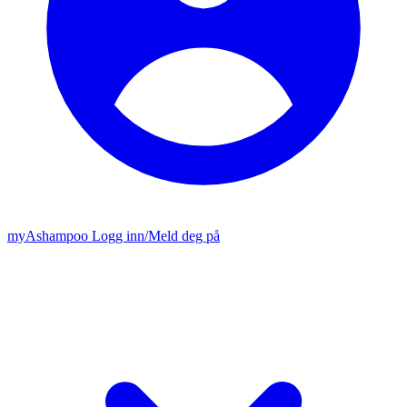
my
Ashampoo
Logg inn
/
Meld deg på