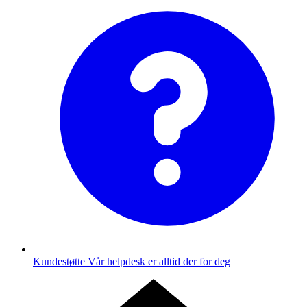
Kundestøtte
Vår helpdesk er alltid der for deg