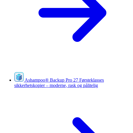
Ashampoo
®
Backup Pro 27
Førsteklasses
sikkerhetskopier – moderne, rask og pålitelig