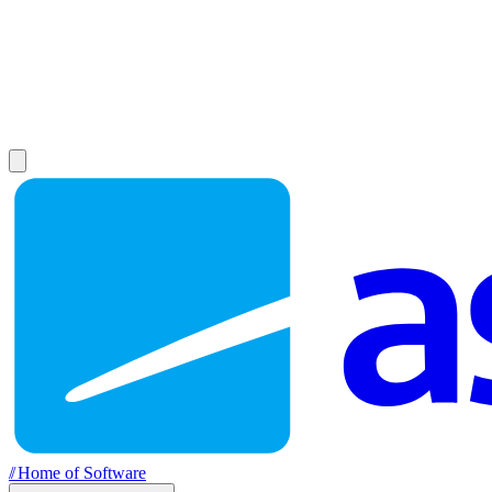
//
Home of Software