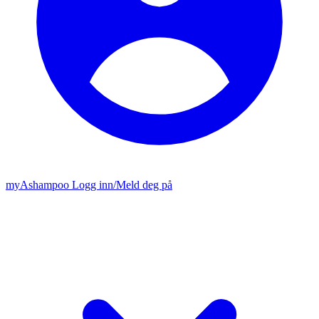
my
Ashampoo
Logg inn
/
Meld deg på