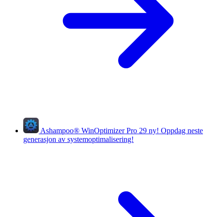
Ashampoo
®
WinOptimizer Pro 29
ny!
Oppdag neste
generasjon av systemoptimalisering!