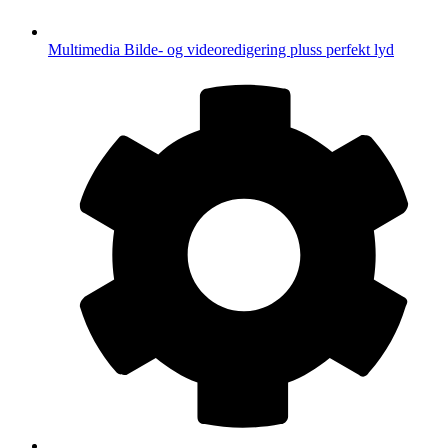
Multimedia
Bilde- og videoredigering pluss perfekt lyd