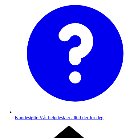
Kundestøtte
Vår helpdesk er alltid der for deg