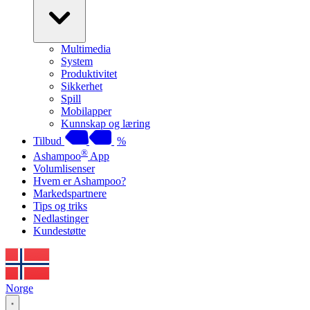
Multimedia
System
Produktivitet
Sikkerhet
Spill
Mobilapper
Kunnskap og læring
Tilbud
%
®
Ashampoo
App
Volumlisenser
Hvem er Ashampoo?
Markedspartnere
Tips og triks
Nedlastinger
Kundestøtte
Norge