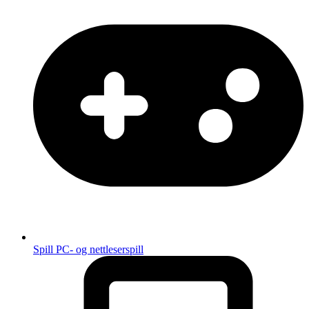
Spill
PC- og nettleserspill