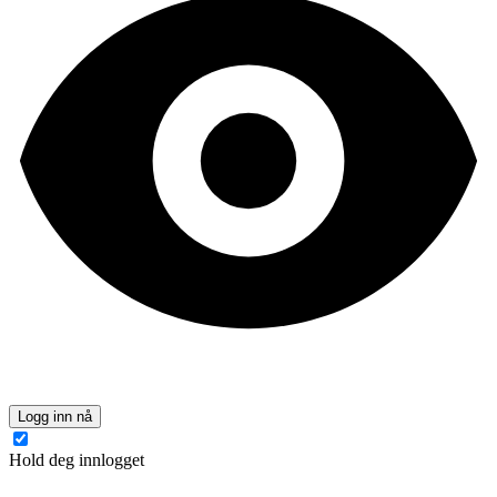
Logg inn nå
Hold deg innlogget