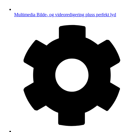
Multimedia
Bilde- og videoredigering pluss perfekt lyd