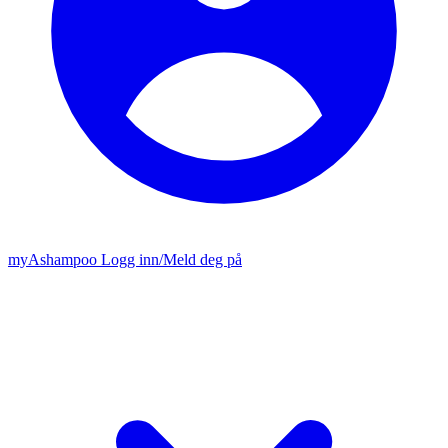
my
Ashampoo
Logg inn
/
Meld deg på