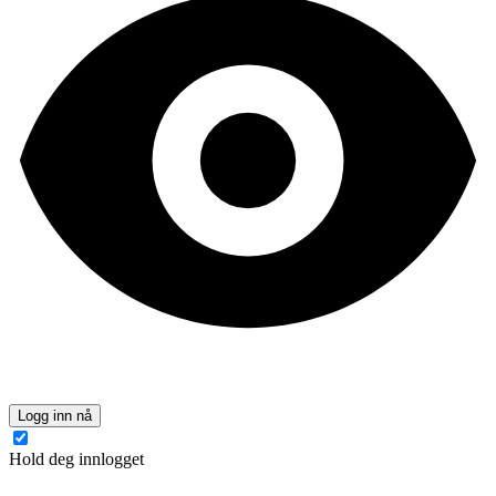
Logg inn nå
Hold deg innlogget