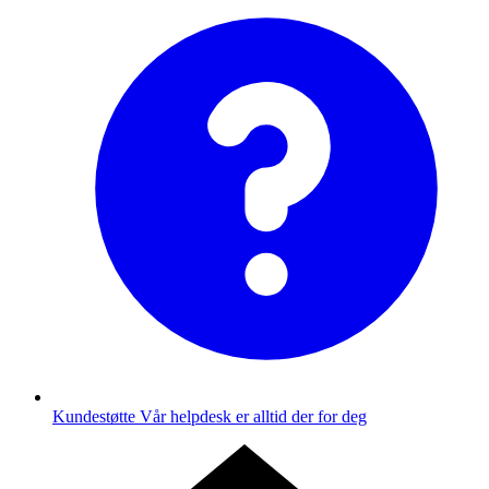
Kundestøtte
Vår helpdesk er alltid der for deg