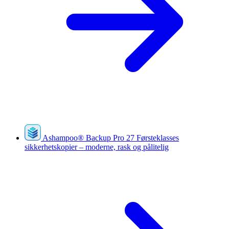
Ashampoo
®
Backup Pro 27
Førsteklasses
sikkerhetskopier – moderne, rask og pålitelig