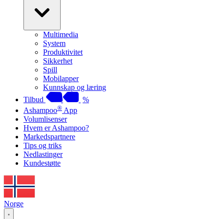
Multimedia
System
Produktivitet
Sikkerhet
Spill
Mobilapper
Kunnskap og læring
Tilbud
%
®
Ashampoo
App
Volumlisenser
Hvem er Ashampoo?
Markedspartnere
Tips og triks
Nedlastinger
Kundestøtte
Norge