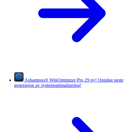
Ashampoo
®
WinOptimizer Pro 29
ny!
Oppdag neste
generasjon av systemoptimalisering!