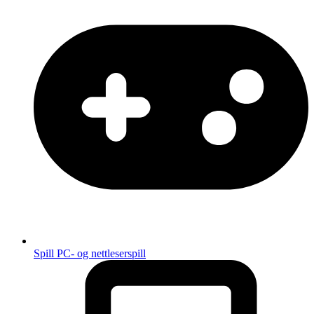
Spill
PC- og nettleserspill