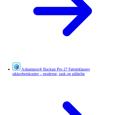
Ashampoo
®
Backup Pro 27
Førsteklasses
sikkerhetskopier – moderne, rask og pålitelig