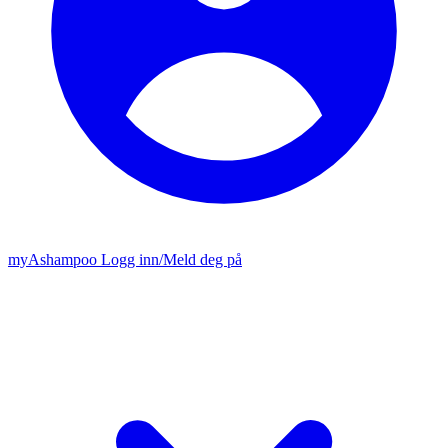
my
Ashampoo
Logg inn
/
Meld deg på