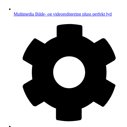
Multimedia
Bilde- og videoredigering pluss perfekt lyd