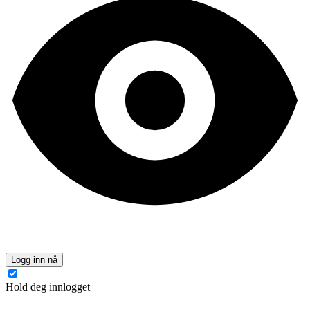
Logg inn nå
Hold deg innlogget