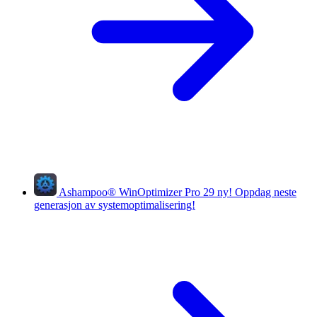
Ashampoo
®
WinOptimizer Pro 29
ny!
Oppdag neste
generasjon av systemoptimalisering!