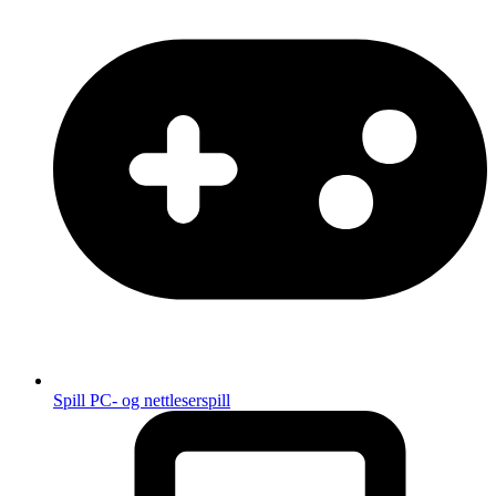
Spill
PC- og nettleserspill