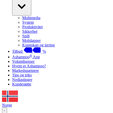
Multimedia
System
Produktivitet
Sikkerhet
Spill
Mobilapper
Kunnskap og læring
Tilbud
%
®
Ashampoo
App
Volumlisenser
Hvem er Ashampoo?
Markedspartnere
Tips og triks
Nedlastinger
Kundestøtte
Norge