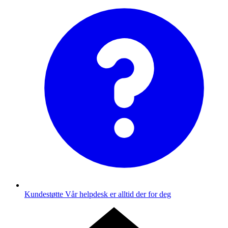
Kundestøtte
Vår helpdesk er alltid der for deg