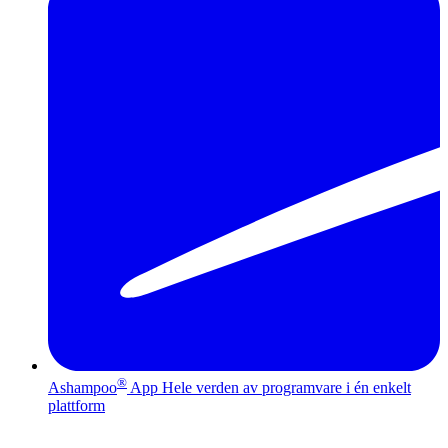
®
Ashampoo
App
Hele verden av programvare i én enkelt
plattform