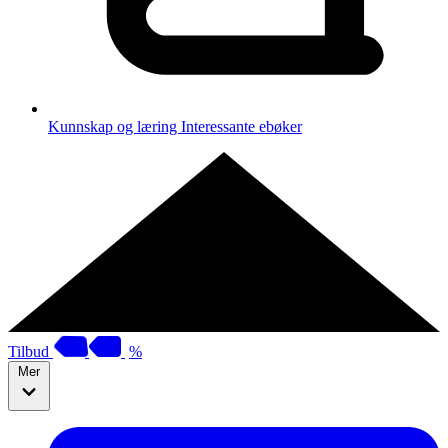
Kunnskap og læring
Interessante ebøker
Tilbud
%
Mer