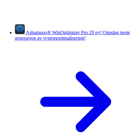
Ashampoo
®
WinOptimizer Pro 29
ny!
Oppdag neste
generasjon av systemoptimalisering!