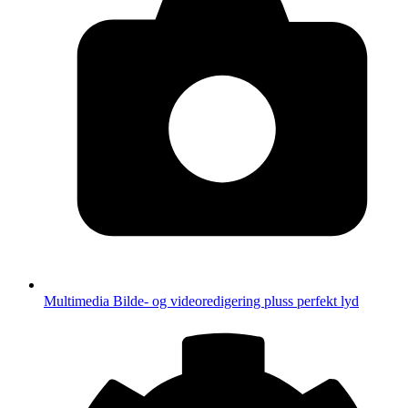
Multimedia
Bilde- og videoredigering pluss perfekt lyd