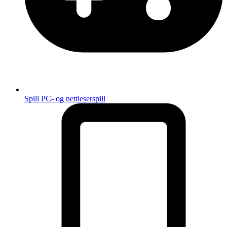
Spill
PC- og nettleserspill