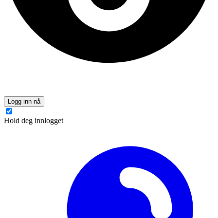
Logg inn nå
Hold deg innlogget