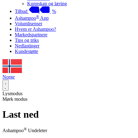
Kunnskap og læring
Tilbud
%
®
Ashampoo
App
Volumlisenser
Hvem er Ashampoo?
Markedspartnere
Tips og triks
Nedlastinger
Kundestøtte
Norge
Lysmodus
Mørk modus
Last ned
®
Ashampoo
Undeleter