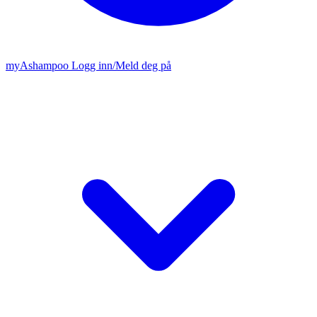
my
Ashampoo
Logg inn
/
Meld deg på