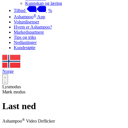
Kunnskap og læring
Tilbud
%
®
Ashampoo
App
Volumlisenser
Hvem er Ashampoo?
Markedspartnere
Tips og triks
Nedlastinger
Kundestøtte
Norge
Lysmodus
Mørk modus
Last ned
®
Ashampoo
Video Deflicker