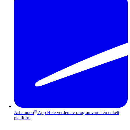
®
Ashampoo
App
Hele verden av programvare i én enkelt
plattform