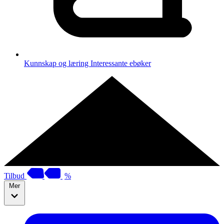
Kunnskap og læring
Interessante ebøker
Tilbud
%
Mer