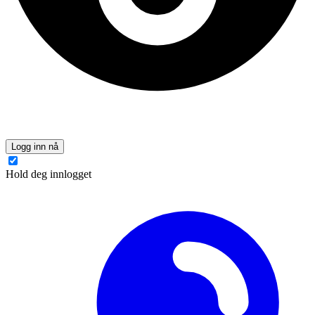
Logg inn nå
Hold deg innlogget