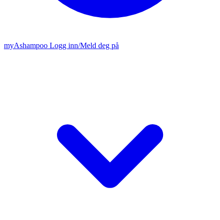
my
Ashampoo
Logg inn
/
Meld deg på