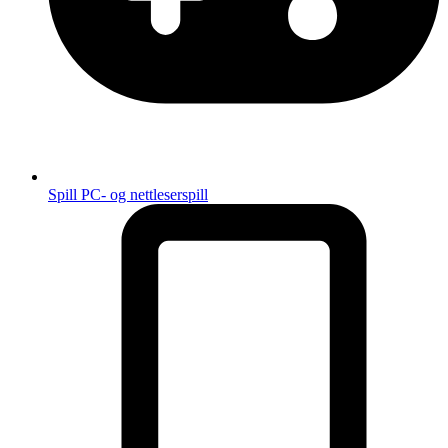
Spill
PC- og nettleserspill