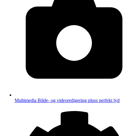
Multimedia
Bilde- og videoredigering pluss perfekt lyd