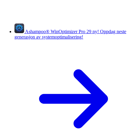
Ashampoo
®
WinOptimizer Pro 29
ny!
Oppdag neste
generasjon av systemoptimalisering!