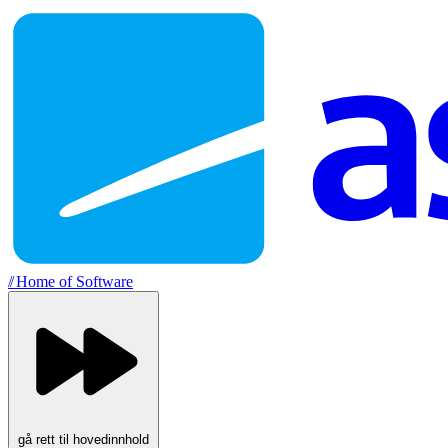
//
Home of Software
gå rett til hovedinnhold