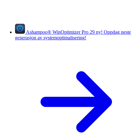
Ashampoo
®
WinOptimizer Pro 29
ny!
Oppdag neste
generasjon av systemoptimalisering!