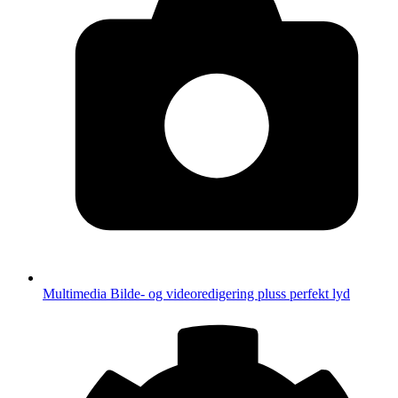
Multimedia
Bilde- og videoredigering pluss perfekt lyd