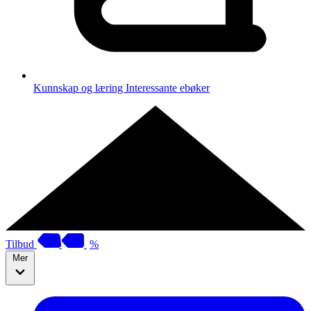
Kunnskap og læring
Interessante ebøker
Tilbud
%
Mer