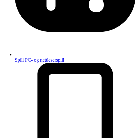
Spill
PC- og nettleserspill