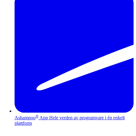
®
Ashampoo
App
Hele verden av programvare i én enkelt
plattform