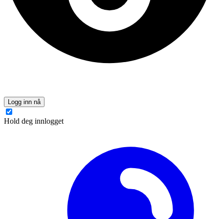
Logg inn nå
Hold deg innlogget