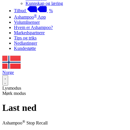
Kunnskap og læring
Tilbud
%
®
Ashampoo
App
Volumlisenser
Hvem er Ashampoo?
Markedspartnere
Tips og triks
Nedlastinger
Kundestøtte
Norge
Lysmodus
Mørk modus
Last ned
®
Ashampoo
Stop Recall