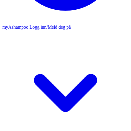
my
Ashampoo
Logg inn
/
Meld deg på