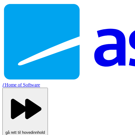
//
Home of Software
gå rett til hovedinnhold