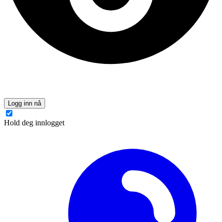
Logg inn nå
Hold deg innlogget