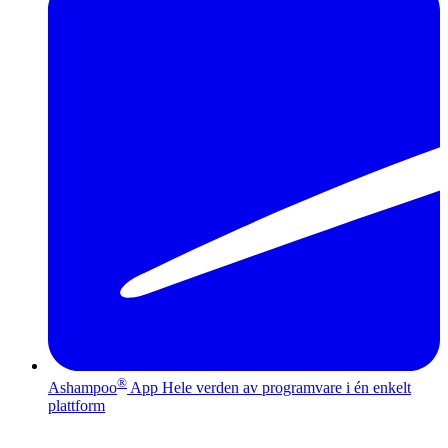
®
Ashampoo
App
Hele verden av programvare i én enkelt
plattform