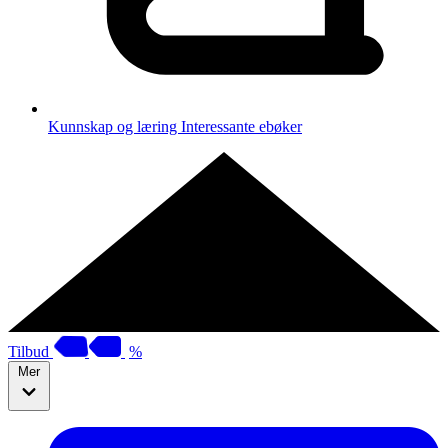
Kunnskap og læring
Interessante ebøker
Tilbud
%
Mer