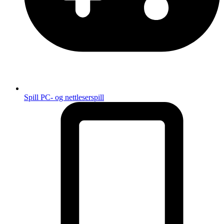
Spill
PC- og nettleserspill