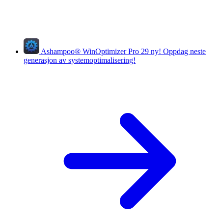
Ashampoo
®
WinOptimizer Pro 29
ny!
Oppdag neste
generasjon av systemoptimalisering!