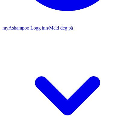
my
Ashampoo
Logg inn
/
Meld deg på