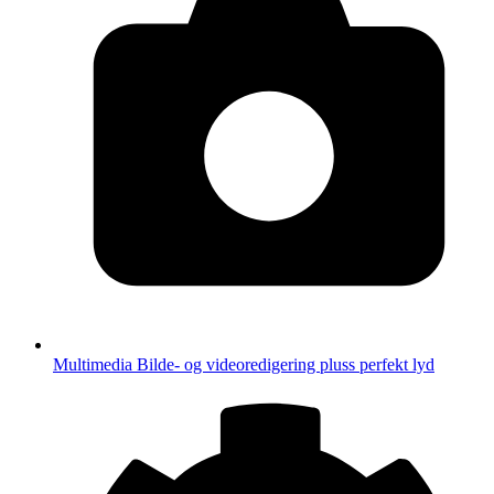
Multimedia
Bilde- og videoredigering pluss perfekt lyd